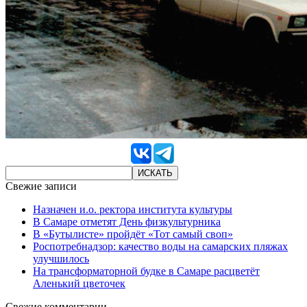
Свежие записи
Назначен и.о. ректора института культуры
В Самаре отметят День физкультурника
В «Бутылисте» пройдёт «Тот самый своп»
Роспотребнадзор: качество воды на самарских пляжах
улучшилось
На трансформаторной будке в Самаре расцветёт
Аленький цветочек
Свежие комментарии