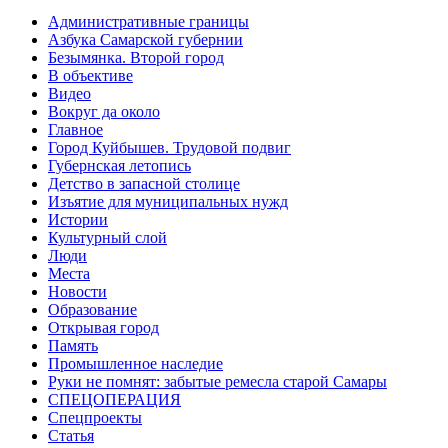
Административные границы
Азбука Самарской губернии
Безымянка. Второй город
В объективе
Видео
Вокруг да около
Главное
Город Куйбышев. Трудовой подвиг
Губернская летопись
Детство в запасной столице
Изъятие для муниципальных нужд
Истории
Культурный слой
Люди
Места
Новости
Образование
Открывая город
Память
Промышленное наследие
Руки не помнят: забытые ремесла старой Самары
СПЕЦОПЕРАЦИЯ
Спецпроекты
Статья