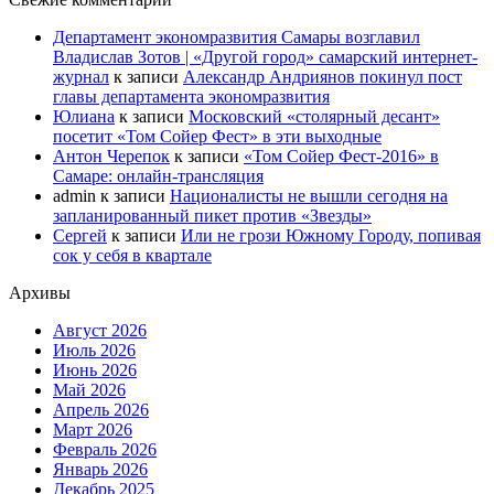
Департамент экономразвития Самары возглавил
Владислав Зотов | «Другой город» самарский интернет-
журнал
к записи
Александр Андриянов покинул пост
главы департамента экономразвития
Юлиана
к записи
Московский «столярный десант»
посетит «Том Сойер Фест» в эти выходные
Антон Черепок
к записи
«Том Сойер Фест-2016» в
Самаре: онлайн-трансляция
admin
к записи
Националисты не вышли сегодня на
запланированный пикет против «Звезды»
Сергей
к записи
Или не грози Южному Городу, попивая
сок у себя в квартале
Архивы
Август 2026
Июль 2026
Июнь 2026
Май 2026
Апрель 2026
Март 2026
Февраль 2026
Январь 2026
Декабрь 2025