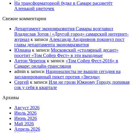
На трансформаторной будке в Самаре расцветёт
Аленький цветочек
Свежие комментарии
Департамент экономразвития Самары возглавил
Владислав Зотов | «Другой город» самарский интернет-
журнал
к записи
Александр Андриянов покинул пост
главы департамента экономразвития
Юлиана
к записи
Московский «столярный десант»
посетит «Том Сойер Фест» в эти выходные
Антон Черепок
к записи
«Том Сойер Фест-2016» в
Самаре: онлайн-трансляция
admin
к записи
Националисты не вышли сегодня на
запланированный пикет против «Звезды»
Сергей
к записи
Или не грози Южному Городу, попивая
сок у себя в квартале
Архивы
Август 2026
Июль 2026
Июнь 2026
Май 2026
Апрель 2026