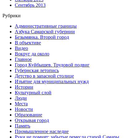
Сентябрь 2013
Рубрики
Административные границы
Азбука Самарской губернии
Безымянка. Второй город
В объективе
Видео
Вокруг да около
Главное
Город Куйбышев. Трудовой подвиг
Губернская летопись
Детство в запасной столице
Изъятие для муниципальных нужд
Истории
Культурный слой
Люди
Места
Новости
Образование
Открывая город
Память
Промышленное наследие
Руки не помнят: забытые ремесла старой Самары