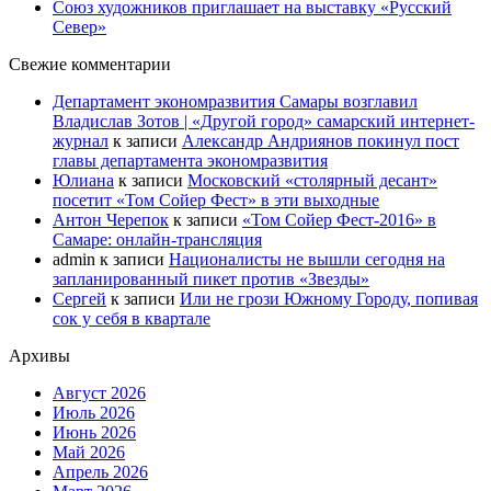
Союз художников приглашает на выставку «Русский
Север»
Свежие комментарии
Департамент экономразвития Самары возглавил
Владислав Зотов | «Другой город» самарский интернет-
журнал
к записи
Александр Андриянов покинул пост
главы департамента экономразвития
Юлиана
к записи
Московский «столярный десант»
посетит «Том Сойер Фест» в эти выходные
Антон Черепок
к записи
«Том Сойер Фест-2016» в
Самаре: онлайн-трансляция
admin
к записи
Националисты не вышли сегодня на
запланированный пикет против «Звезды»
Сергей
к записи
Или не грози Южному Городу, попивая
сок у себя в квартале
Архивы
Август 2026
Июль 2026
Июнь 2026
Май 2026
Апрель 2026