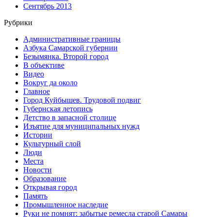
Сентябрь 2013
Рубрики
Административные границы
Азбука Самарской губернии
Безымянка. Второй город
В объективе
Видео
Вокруг да около
Главное
Город Куйбышев. Трудовой подвиг
Губернская летопись
Детство в запасной столице
Изъятие для муниципальных нужд
Истории
Культурный слой
Люди
Места
Новости
Образование
Открывая город
Память
Промышленное наследие
Руки не помнят: забытые ремесла старой Самары