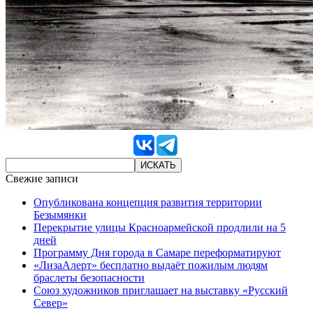
Свежие записи
Опубликована концепция развития территории
Безымянки
Перекрытие улицы Красноармейской продлили на 5
дней
Программу Дня города в Самаре переформатируют
«ЛизаАлерт» бесплатно выдаёт пожилым людям
браслеты безопасности
Союз художников приглашает на выставку «Русский
Север»