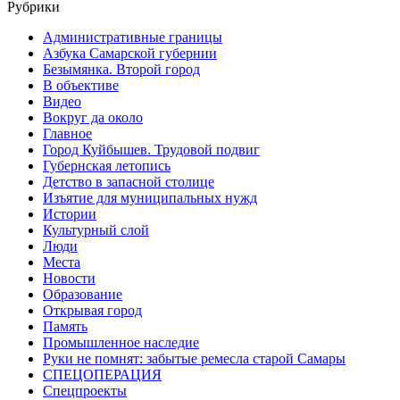
Рубрики
Административные границы
Азбука Самарской губернии
Безымянка. Второй город
В объективе
Видео
Вокруг да около
Главное
Город Куйбышев. Трудовой подвиг
Губернская летопись
Детство в запасной столице
Изъятие для муниципальных нужд
Истории
Культурный слой
Люди
Места
Новости
Образование
Открывая город
Память
Промышленное наследие
Руки не помнят: забытые ремесла старой Самары
СПЕЦОПЕРАЦИЯ
Спецпроекты