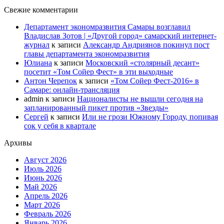
Свежие комментарии
Департамент экономразвития Самары возглавил
Владислав Зотов | «Другой город» самарский интернет-
журнал
к записи
Александр Андриянов покинул пост
главы департамента экономразвития
Юлиана
к записи
Московский «столярный десант»
посетит «Том Сойер Фест» в эти выходные
Антон Черепок
к записи
«Том Сойер Фест-2016» в
Самаре: онлайн-трансляция
admin
к записи
Националисты не вышли сегодня на
запланированный пикет против «Звезды»
Сергей
к записи
Или не грози Южному Городу, попивая
сок у себя в квартале
Архивы
Август 2026
Июль 2026
Июнь 2026
Май 2026
Апрель 2026
Март 2026
Февраль 2026
Январь 2026