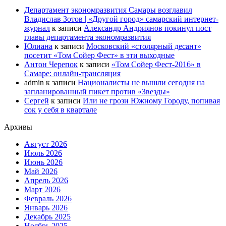
Департамент экономразвития Самары возглавил
Владислав Зотов | «Другой город» самарский интернет-
журнал
к записи
Александр Андриянов покинул пост
главы департамента экономразвития
Юлиана
к записи
Московский «столярный десант»
посетит «Том Сойер Фест» в эти выходные
Антон Черепок
к записи
«Том Сойер Фест-2016» в
Самаре: онлайн-трансляция
admin
к записи
Националисты не вышли сегодня на
запланированный пикет против «Звезды»
Сергей
к записи
Или не грози Южному Городу, попивая
сок у себя в квартале
Архивы
Август 2026
Июль 2026
Июнь 2026
Май 2026
Апрель 2026
Март 2026
Февраль 2026
Январь 2026
Декабрь 2025
Ноябрь 2025