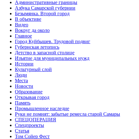
Административные границы
Азбука Самарской губернии
Безымянка. Второй город
В объективе
Видео
Вокруг да около
Главное
Город Куйбышев. Трудовой подвиг
Губернская летопись
Детство в запасной столице
Изъятие для муниципальных нужд
Истории
Культурный слой
Люди
Места
Новости
Образование
Открывая город
Память
Промышленное наследие
Руки не помнят: забытые ремесла старой Самары
СПЕЦОПЕРАЦИЯ
Спецпроекты
Статья
Том Сойер Фест