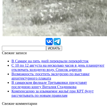
Свежие записи
В Самаре на пять дней перекрыли перекрёсток
С 10 по 12 августа на несколько часов в день планируют
отключать холодную воду. Список адресов
Возможность: посетить экскурсию по выставке
архитектурного плаката
В самарском филиале Третьяковки представят
последнюю книгу Виталия Стадникова
Компенсацию за изымаемое жильё при КРТ будут
рассчитывать по новым правилам
Свежие комментарии