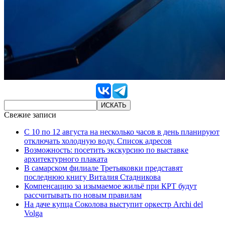
Свежие записи
С 10 по 12 августа на несколько часов в день планируют
отключать холодную воду. Список адресов
Возможность: посетить экскурсию по выставке
архитектурного плаката
В самарском филиале Третьяковки представят
последнюю книгу Виталия Стадникова
Компенсацию за изымаемое жильё при КРТ будут
рассчитывать по новым правилам
На даче купца Соколова выступит оркестр Archi del
Volga