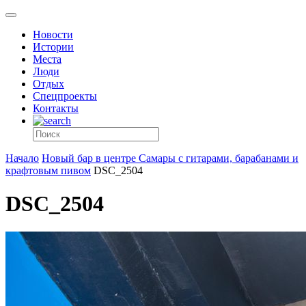
Новости
Истории
Места
Люди
Отдых
Спецпроекты
Контакты
Начало
Новый бар в центре Самары с гитарами, барабанами и
крафтовым пивом
DSC_2504
DSC_2504