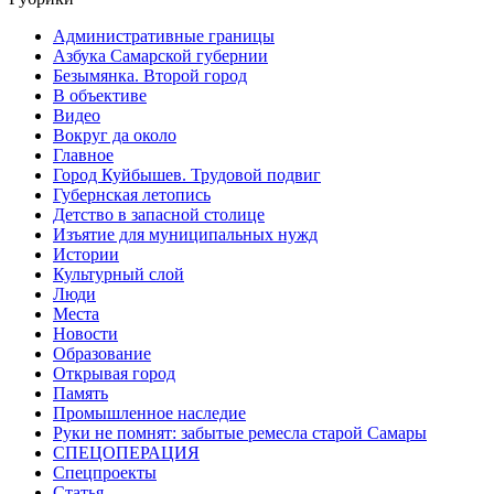
Административные границы
Азбука Самарской губернии
Безымянка. Второй город
В объективе
Видео
Вокруг да около
Главное
Город Куйбышев. Трудовой подвиг
Губернская летопись
Детство в запасной столице
Изъятие для муниципальных нужд
Истории
Культурный слой
Люди
Места
Новости
Образование
Открывая город
Память
Промышленное наследие
Руки не помнят: забытые ремесла старой Самары
СПЕЦОПЕРАЦИЯ
Спецпроекты
Статья