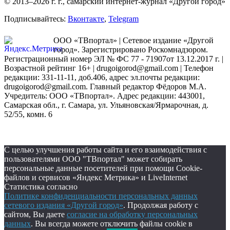
© 2013–2026 г. г., самарский интернет-журнал «Другой город»
Подписывайтесь:
Вконтакте
,
Telegram
ООО «ТВпортал» | Сетевое издание «Другой
город». Зарегистрировано Роскомнадзором.
Регистрационный номер ЭЛ № ФС 77 - 71907от 13.12.2017 г. |
Возрастной рейтинг 16+ | drugoigorod@gmail.com
| Телефон
редакции: 331-11-11, доб.406, адрес эл.почты редакции:
drugoigorod@gmail.com. Главный редактор Фёдоров М.А.
Учредитель: ООО «ТВпортал». Адрес редакции: 443001,
Самарская обл., г. Самара, ул. Ульяновская/Ярмарочная, д.
52/55, комн. 6
С целью улучшения работы сайта и его взаимодействия с
пользователями ООО "ТВпортал" может собирать
персональные данные посетителей при помощи Cookie-
файлов и сервисов «Яндекс Метрика» и LiveInternet
Статистика согласно
Политике конфиденциальности персональных данных
сетевого издания «Другой город»
. Продолжая работу с
сайтом, Вы даете
согласие на обработку персональных
данных
. Вы всегда можете отключить файлы cookie в