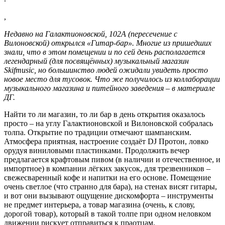
,
Недавно на Галактионовской, 102А (пересечение с
Вилоновской) открылся «Гитар-бар». Многие из пришедших
знали, что в этом помещении и по сей день располагается
легендарный (для посвящённых) музыкальный магазин
Skifmusic, но большинство людей ожидали увидеть просто
новое место для тусовок. Что же получилось из коллаборации
музыкального магазина и питейного заведения – в материале
ДГ.
Найти то ли магазин, то ли бар в день открытия оказалось
просто – на углу Галактионовской и Вилоновской собралась
толпа. Открытие по традиции отмечают шампанским.
Атмосфера приятная, настроение создаёт DJ Протон, ловко
орудуя виниловыми пластинками. Продолжить вечер
предлагается крафтовым пивом (в наличии и отечественное, и
импортное) в компании лёгких закусок, для трезвенников –
свежесваренный кофе и напитки на его основе. Помещение
очень светлое (что странно для бара), на стенах висят гитары,
и вот они вызывают ощущение дискомфорта – инструменты
не предмет интерьера, а товар магазина (очень, к слову,
дорогой товар), который в такой толпе при одном неловком
движении рискует отправиться к праотцам.