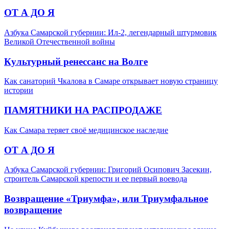
ОТ А ДО Я
Азбука Самарской губернии: Ил-2, легендарный штурмовик
Великой Отечественной войны
Культурный ренессанс на Волге
Как санаторий Чкалова в Самаре открывает новую страницу
истории
ПАМЯТНИКИ НА РАСПРОДАЖЕ
Как Самара теряет своё медицинское наследие
ОТ А ДО Я
Азбука Самарской губернии: Григорий Осипович Засекин,
строитель Самарской крепости и ее первый воевода
Возвращение «Триумфа», или Триумфальное
возвращение