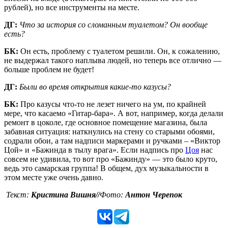
рублей), но все инструменты на месте.
ДГ:
Что за история со сломанным туалетом? Он вообще
есть?
БК:
Он есть, проблему с туалетом решили. Он, к сожалению,
не выдержал такого наплыва людей, но теперь все отлично —
больше проблем не будет!
ДГ:
Были во время открытия какие-то казусы?
БК:
Про казусы что-то не лезет ничего на ум, по крайней
мере, что касаемо «Гитар-бара». А вот, например, когда делали
ремонт в цоколе, где основное помещение магазина, была
забавная ситуация: наткнулись на стену со старыми обоями,
содрали обои, а там надписи маркерами и ручками – «Виктор
Цой» и «Бажинда в тылу врага». Если надпись про
Цоя
нас
совсем не удивила, то вот про «Бажинду» — это было круто,
ведь это самарская группа! В общем, дух музыкальности в
этом месте уже очень давно.
Текст:
Кристина Вишня//
Фото:
Антон Черепок