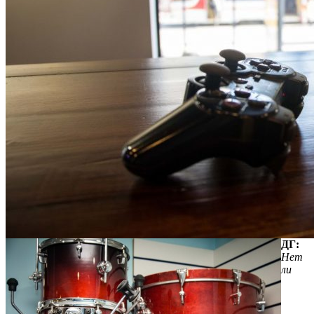
ДГ:
Нет
ли