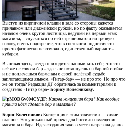
Выступ из кирпичной кладки в зале со стороны кажется
прилавком или диджейской рубкой, но по факту оказывается
началом очень крутой лестницы, ведущей на первый этаж
магазина, – спускаться по ней страшновато и на трезвую
голову, и есть подозрение, что в состоянии подпития это
просто физически невозможно, единственный вариант –
кубарем.
Выпивая здесь, всегда приходится напоминать себе, что это
всё же не совсем бар – здесь не потанцуешь на барной стойке
и не поплачешься барменам о своей нелёгкой судьбе
заплетающимся языком. «Гитар-бар» — не про это. Но про что
же он тогда? Редакция ДГ обратилась за комментариями к
создателю «Гитар-бара»
Борису Колесникову
.
ДГ:
Какова концепция бара? Как вообще
пришла идея сделать бар в магазине?
Борис Колесников:
Концепция в этом заведении — самое
главное. Это уникальный проект для России: совмещение
магазина и бара. Идея создания такого места назревала давно.