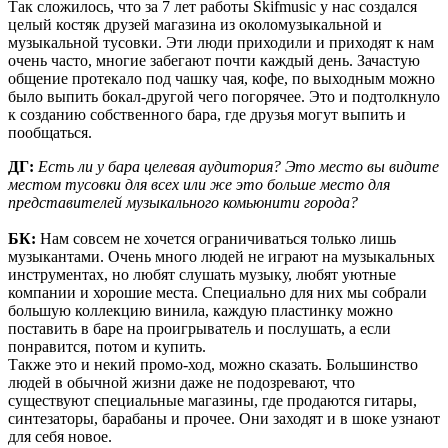
Так сложилось, что за 7 лет работы Skifmusic у нас создался
целый костяк друзей магазина из околомузыкальной и
музыкальной тусовки. Эти люди приходили и приходят к нам
очень часто, многие забегают почти каждый день. Зачастую
общение протекало под чашку чая, кофе, по выходным можно
было выпить бокал-другой чего погорячее. Это и подтолкнуло
к созданию собственного бара, где друзья могут выпить и
пообщаться.
ДГ:
Есть ли у бара целевая аудитория? Это место вы видите
местом тусовки для всех или же это больше место для
представителей музыкального комьюнити города?
БК:
Нам совсем не хочется ограничиваться только лишь
музыкантами. Очень много людей не играют на музыкальных
инструментах, но любят слушать музыку, любят уютные
компании и хорошие места. Специально для них мы собрали
большую коллекцию винила, каждую пластинку можно
поставить в баре на проигрыватель и послушать, а если
понравится, потом и купить.
Также это и некий промо-ход, можно сказать. Большинство
людей в обычной жизни даже не подозревают, что
существуют специальные магазины, где продаются гитары,
синтезаторы, барабаны и прочее. Они заходят и в шоке узнают
для себя новое.