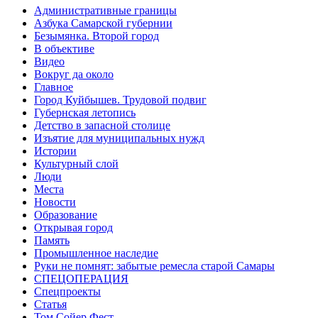
Административные границы
Азбука Самарской губернии
Безымянка. Второй город
В объективе
Видео
Вокруг да около
Главное
Город Куйбышев. Трудовой подвиг
Губернская летопись
Детство в запасной столице
Изъятие для муниципальных нужд
Истории
Культурный слой
Люди
Места
Новости
Образование
Открывая город
Память
Промышленное наследие
Руки не помнят: забытые ремесла старой Самары
СПЕЦОПЕРАЦИЯ
Спецпроекты
Статья
Том Сойер Фест