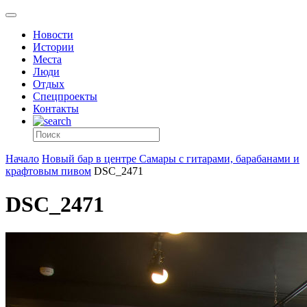
Новости
Истории
Места
Люди
Отдых
Спецпроекты
Контакты
Начало
Новый бар в центре Самары с гитарами, барабанами и
крафтовым пивом
DSC_2471
DSC_2471