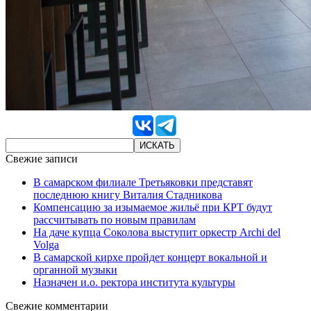
Свежие записи
В самарском филиале Третьяковки представят
последнюю книгу Виталия Стадникова
Компенсацию за изымаемое жильё при КРТ будут
рассчитывать по новым правилам
На даче купца Соколова выступит оркестр Archi del
Volga
В самарской кирхе пройдет концерт вокальной и
органной музыки
Назначен и.о. ректора института культуры
Свежие комментарии