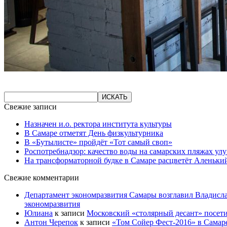
Свежие записи
Назначен и.о. ректора института культуры
В Самаре отметят День физкультурника
В «Бутылисте» пройдёт «Тот самый своп»
Роспотребнадзор: качество воды на самарских пляжах ул
На трансформаторной будке в Самаре расцветёт Аленьки
Свежие комментарии
Департамент экономразвития Самары возглавил Владисла
экономразвития
Юлиана
к записи
Московский «столярный десант» посети
Антон Черепок
к записи
«Том Сойер Фест-2016» в Самар