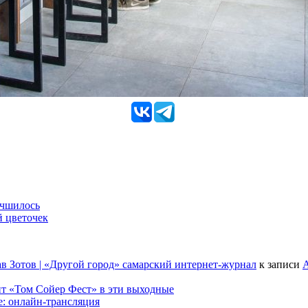
учшилось
й цветочек
в Зотов | «Другой город» самарский интернет-журнал
к записи
А
т «Том Сойер Фест» в эти выходные
е: онлайн-трансляция