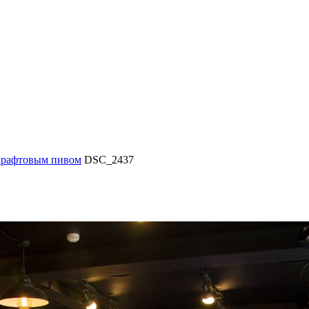
 крафтовым пивом
DSC_2437