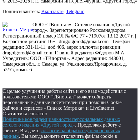
© 2013–2026 г. г., самарский интернет-журнал «Другой город»
Подписывайтесь:
Вконтакте
,
Telegram
ООО «ТВпортал» | Сетевое издание «Другой
город». Зарегистрировано Роскомнадзором.
Регистрационный номер ЭЛ № ФС 77 - 71907от 13.12.2017 г. |
Возрастной рейтинг 16+ | drugoigorod@gmail.com
| Телефон
редакции: 331-11-11, доб.406, адрес эл.почты редакции:
drugoigorod@gmail.com. Главный редактор Фёдоров М.А.
Учредитель: ООО «ТВпортал». Адрес редакции: 443001,
Самарская обл., г. Самара, ул. Ульяновская/Ярмарочная, д.
52/55, комн. 6
С целью улучшения работы сайта и его взаимодействия с
пользователями ООО "ТВпортал" может собирать
персональные данные посетителей при помощи Cookie-
файлов и сервисов «Яндекс Метрика» и LiveInternet
Статистика согласно
Политике конфиденциальности персональных данных
сетевого издания «Другой город»
. Продолжая работу с
сайтом, Вы даете
согласие на обработку персональных
данных
. Вы всегда можете отключить файлы cookie в