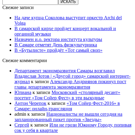
Свежие записи
На даче купца Соколова выступит оркестр Archi del
Volga
В самарской кирхе пройдет концерт вокальной и
органной музыки
Назначен и.о. ректора института культуры
В Самаре отметят День физкультурника
В «Бутылисте» пройдёт «Тот самый своп»
Свежие комментарии
Департамент экономразвития Самары возглавил
Владислав Зотов | «Другой город» самарский интернет-
журнал
к записи
Александр Андриянов покинул пост
главы департамента экономразвития
Юлиана
к записи
Московский «столярный десант»
посетит «Том Сойер Фест» в эти выходные
Антон Черепок
к записи
«Том Сойер Фест-2016» в
Самаре: онлайн-трансляция
admin
к записи
Националисты не вышли сегодня на
запланированный пикет против «Звезды»
Сергей
к записи
Или не грози Южному Городу, попивая
сок у себя в квартале