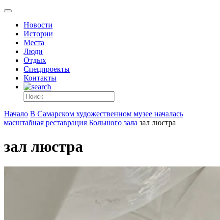
Новости
Истории
Места
Люди
Отдых
Спецпроекты
Контакты
Начало
В Самарском художественном музее началась
масштабная реставрация Большого зала
зал люстра
зал люстра