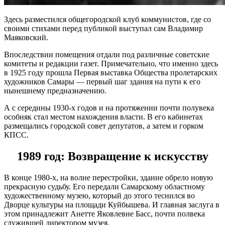
Здесь разместился общегородской клуб коммунистов, где со
своими стихами перед публикой выступал сам Владимир
Маяковский.
Впоследствии помещения отдали под различные советские
комитеты и редакции газет. Примечательно, что именно здесь
в 1925 году прошла Первая выставка Общества пролетарских
художников Самары — первый шаг здания на пути к его
нынешнему предназначению.
А с середины 1930-х годов и на протяжении почти полувека
особняк стал местом нахождения власти. В его кабинетах
размещались городской совет депутатов, а затем и горком
КПСС.
1989 год: Возвращение к искусству
В конце 1980-х, на волне перестройки, здание обрело новую
прекрасную судьбу. Его передали Самарскому областному
художественному музею, который до этого теснился во
Дворце культуры на площади Куйбышева. И главная заслуга в
этом принадлежит Анетте Яковлевне Басс, почти полвека
служившей директором музея.