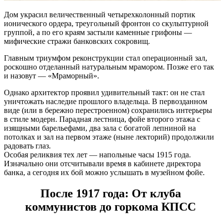
Дом украсил величественный четырехколонный портик
ионического ордера, треугольный фронтон со скульптурной
группой, а по его краям застыли каменные грифоны —
мифические стражи банковских сокровищ.
Главным триумфом реконструкции стал операционный зал,
роскошно отделанный натуральным мрамором. Позже его так
и назовут — «Мраморный».
Однако архитектор проявил удивительный такт: он не стал
уничтожать наследие прошлого владельца. В первозданном
виде (или в бережно перестроенном) сохранились интерьеры
в стиле модерн. Парадная лестница, фойе второго этажа с
изящными барельефами, два зала с богатой лепниной на
потолках и зал на первом этаже (ныне лекторий) продолжили
радовать глаз.
Особая реликвия тех лет — напольные часы 1915 года.
Изначально они отсчитывали время в кабинете директора
банка, а сегодня их бой можно услышать в музейном фойе.
После 1917 года: От клуба
коммунистов до горкома КПСС