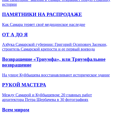
истории
ПАМЯТНИКИ НА РАСПРОДАЖЕ
Как Самара теряет своё медицинское наследие
ОТ А ДО Я
Азбука Самарской губернии: Григорий Осипович Засекин,
строитель Самарской крепости и ее первый воевода
Возвращение «Триумфа», или Триумфальное
возвращение
На улице Куйбышева восстанавливают историческое здание
РУКОЙ МАСТЕРА
Между Самарой и Куйбышевом: 20 главных работ
архитектора Петра Щербачева в 30 фотографиях
Всем миром