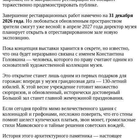
торжественно продемонстрировать публике.
Завершение реставрационных работ намечено на
31 декабря
2026 года
. Но любоваться обновленным пространством
зрители смогут уже весной: в апреле 2027 года директор музея
планирует открыть в отреставрированном зале новую
экспозицию.
Пока концепция выставки хранится в секрете, но известно,
что она будет неразрывно связана с именем Константина
Головкина — человека, которого по праву считают одним из
основателей художественной коллекции музея.
Это открытие станет лишь одним из первых подарков для
горожан: впереди у музея грандиозная дата — 130-летний
юбилей. К этой весне учреждение готовит множество
сюрпризов, и обновленный, исторически достоверный
Большой зал станет главной жемчужиной празднования.
Если сегодня пройти мимо величественного здания с
колоннадой и грифонами, несложно поверить, что его стены
помнят шелест купеческих платьев, звон монет, громогласные
стихи Маяковского и тайные решения советских вождей.
История этого архитектурного памятника — настоящее