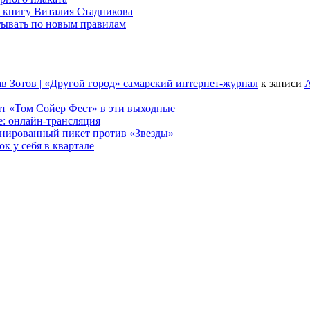
 книгу Виталия Стадникова
тывать по новым правилам
в Зотов | «Другой город» самарский интернет-журнал
к записи
А
т «Том Сойер Фест» в эти выходные
е: онлайн-трансляция
анированный пикет против «Звезды»
к у себя в квартале