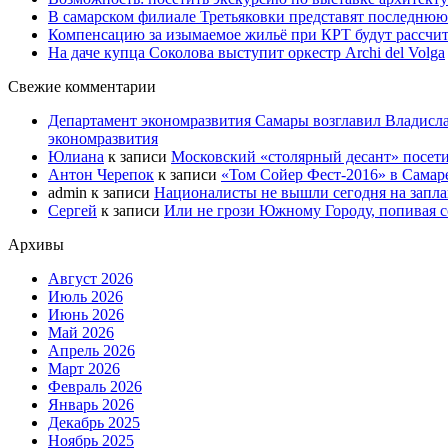
В самарском филиале Третьяковки представят последнюю
Компенсацию за изымаемое жильё при КРТ будут рассчи
На даче купца Соколова выступит оркестр Archi del Volga
Свежие комментарии
Департамент экономразвития Самары возглавил Владисла
экономразвития
Юлиана
к записи
Московский «столярный десант» посети
Антон Черепок
к записи
«Том Сойер Фест-2016» в Самар
admin
к записи
Националисты не вышли сегодня на запл
Сергей
к записи
Или не грози Южному Городу, попивая со
Архивы
Август 2026
Июль 2026
Июнь 2026
Май 2026
Апрель 2026
Март 2026
Февраль 2026
Январь 2026
Декабрь 2025
Ноябрь 2025