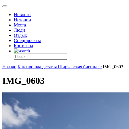
Новости
Истории
Места
Люди
Отдых
Спецпроекты
Контакты
Начало
Как прошла десятая Ширяевская биеннале
IMG_0603
IMG_0603