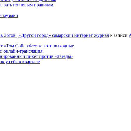
тывать по новым правилам
ой музыки
в Зотов | «Другой город» самарский интернет-журнал
к записи
А
т «Том Сойер Фест» в эти выходные
е: онлайн-трансляция
анированный пикет против «Звезды»
к у себя в квартале