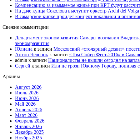
Компенсацию за изымаемое жильё при КРТ будут рассчи
На даче купца Соколова выступит оркестр Archi del Volga
В самарской кирхе пройдет концерт вокальной и органн
Свежие комментарии
Департамент экономразвития Самары возглавил Владисла
экономразвития
Юлиана
к записи
Московский «столярный десант» посети
Антон Черепок
к записи
«Том Сойер Фест-2016» в Самар
admin
к записи
Националисты не вышли сегодня на запл
Сергей
к записи
Или не грози Южному Городу, попивая со
Архивы
Август 2026
Июль 2026
Июнь 2026
Май 2026
Апрель 2026
Март 2026
Февраль 2026
Январь 2026
Декабрь 2025
Ноябрь 2025