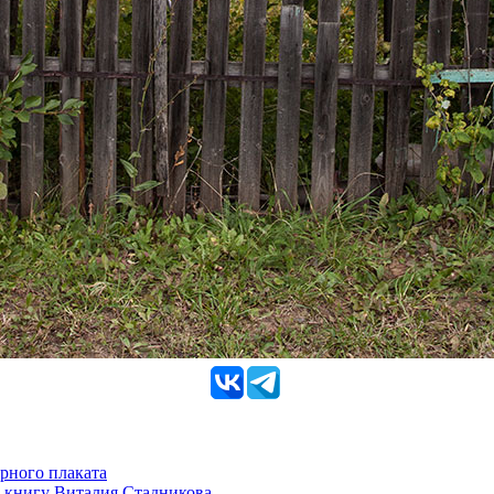
рного плаката
 книгу Виталия Стадникова