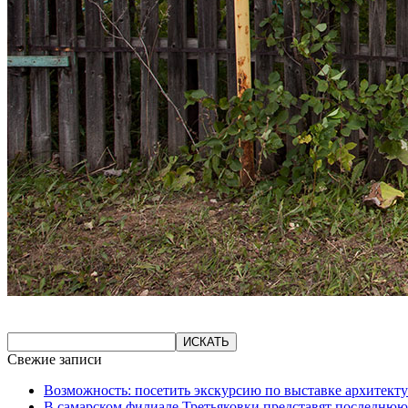
Свежие записи
Возможность: посетить экскурсию по выставке архитекту
В самарском филиале Третьяковки представят последнюю