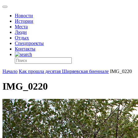
Новости
Истории
Места
Люди
Отдых
Спецпроекты
Контакты
Начало
Как прошла десятая Ширяевская биеннале
IMG_0220
IMG_0220