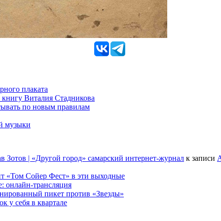
рного плаката
 книгу Виталия Стадникова
тывать по новым правилам
ой музыки
в Зотов | «Другой город» самарский интернет-журнал
к записи
А
т «Том Сойер Фест» в эти выходные
е: онлайн-трансляция
анированный пикет против «Звезды»
к у себя в квартале