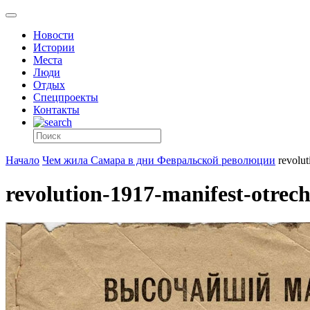
Новости
Истории
Места
Люди
Отдых
Спецпроекты
Контакты
Начало
Чем жила Самара в дни Февральской революции
revolut
revolution-1917-manifest-otrech