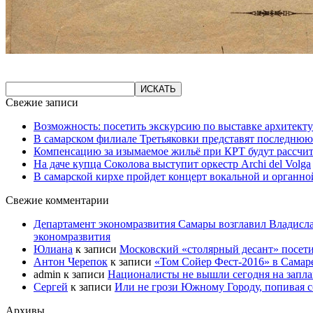
Свежие записи
Возможность: посетить экскурсию по выставке архитекту
В самарском филиале Третьяковки представят последнюю
Компенсацию за изымаемое жильё при КРТ будут рассчи
На даче купца Соколова выступит оркестр Archi del Volga
В самарской кирхе пройдет концерт вокальной и органн
Свежие комментарии
Департамент экономразвития Самары возглавил Владисла
экономразвития
Юлиана
к записи
Московский «столярный десант» посети
Антон Черепок
к записи
«Том Сойер Фест-2016» в Самар
admin
к записи
Националисты не вышли сегодня на запл
Сергей
к записи
Или не грози Южному Городу, попивая со
Архивы