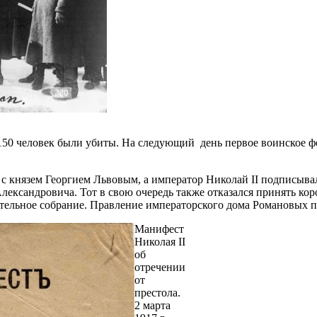
 150 человек были убиты. На следующий день первое воинское 
с князем Георгием Львовым, а император Николай II подписывал
Александровича. Тот в свою очередь также отказался принять ко
тельное собрание. Правление императорского дома Романовых п
Манифест
Николая II
об
отречении
от
престола.
2 марта