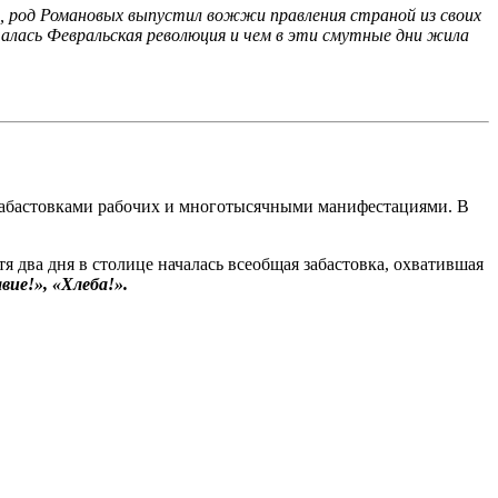
я, род Романовых выпустил вожжи правления страной из своих
чалась Февральская революция и чем в эти смутные дни жила
 забастовками рабочих и многотысячными манифестациями. В
 два дня в столице началась всеобщая забастовка, охватившая
ие!», «Хлеба!».