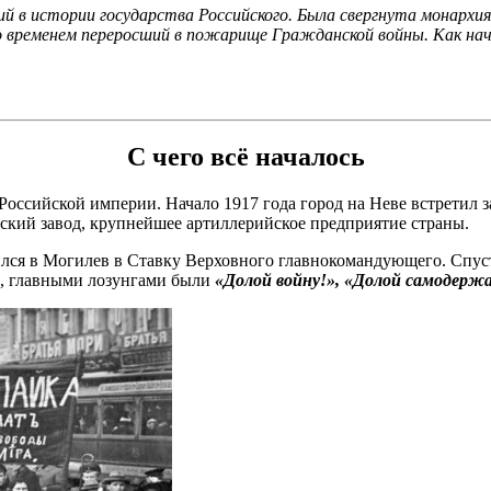
ий в истории государства Российского. Была свергнута монархи
со временем переросший в пожарище Гражданской войны. Как на
С чего всё началось
Российской империи. Начало 1917 года город на Неве встретил
вский завод, крупнейшее артиллерийское предприятие страны.
ся в Могилев в Ставку Верховного главнокомандующего. Спустя
ь, главными лозунгами были
«Долой войну!», «Долой самодержав