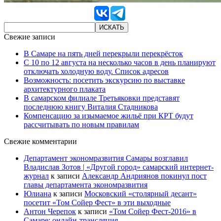
Свежие записи
В Самаре на пять дней перекрыли перекрёсток
С 10 по 12 августа на несколько часов в день планируют
отключать холодную воду. Список адресов
Возможность: посетить экскурсию по выставке
архитектурного плаката
В самарском филиале Третьяковки представят
последнюю книгу Виталия Стадникова
Компенсацию за изымаемое жильё при КРТ будут
рассчитывать по новым правилам
Свежие комментарии
Департамент экономразвития Самары возглавил
Владислав Зотов | «Другой город» самарский интернет-
журнал
к записи
Александр Андриянов покинул пост
главы департамента экономразвития
Юлиана
к записи
Московский «столярный десант»
посетит «Том Сойер Фест» в эти выходные
Антон Черепок
к записи
«Том Сойер Фест-2016» в
Самаре: онлайн-трансляция