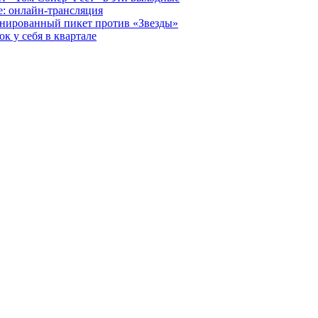
е: онлайн-трансляция
анированный пикет против «Звезды»
к у себя в квартале