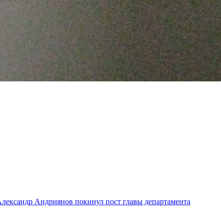
лександр Андриянов покинул пост главы департамента