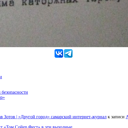
и
 безопасности
ер»
в Зотов | «Другой город» самарский интернет-журнал
к записи
А
т «Том Сойер Фест» в эти выходные