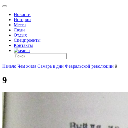
Новости
Истории
Места
Люди
Отдых
Спецпроекты
Контакты
Начало
Чем жила Самара в дни Февральской революции
9
9