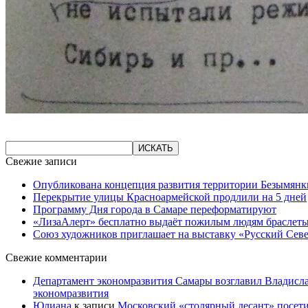
Свежие записи
Опубликована концепция развития территории Безымянк
Перекрытие улицы Красноармейской продлили на 5 дней
Программу Дня города в Самаре переформатируют
«ЛизаАлерт» бесплатно выдаёт пожилым людям браслеты
Союз художников приглашает на выставку «Русский Сев
Свежие комментарии
Департамент экономразвития Самары возглавил Владисла
экономразвития
Юлиана
к записи
Московский «столярный десант» посети