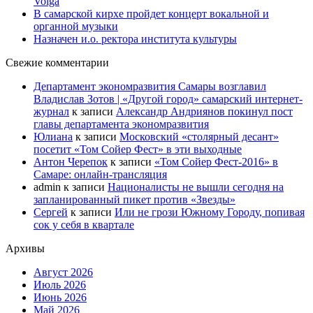
Volga
В самарской кирхе пройдет концерт вокальной и
органной музыки
Назначен и.о. ректора института культуры
Свежие комментарии
Департамент экономразвития Самары возглавил
Владислав Зотов | «Другой город» самарский интернет-
журнал
к записи
Александр Андриянов покинул пост
главы департамента экономразвития
Юлиана
к записи
Московский «столярный десант»
посетит «Том Сойер Фест» в эти выходные
Антон Черепок
к записи
«Том Сойер Фест-2016» в
Самаре: онлайн-трансляция
admin
к записи
Националисты не вышли сегодня на
запланированный пикет против «Звезды»
Сергей
к записи
Или не грози Южному Городу, попивая
сок у себя в квартале
Архивы
Август 2026
Июль 2026
Июнь 2026
Май 2026