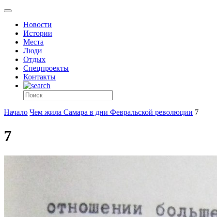
Новости
Истории
Места
Люди
Отдых
Спецпроекты
Контакты
Начало
Чем жила Самара в дни Февральской революции
7
7