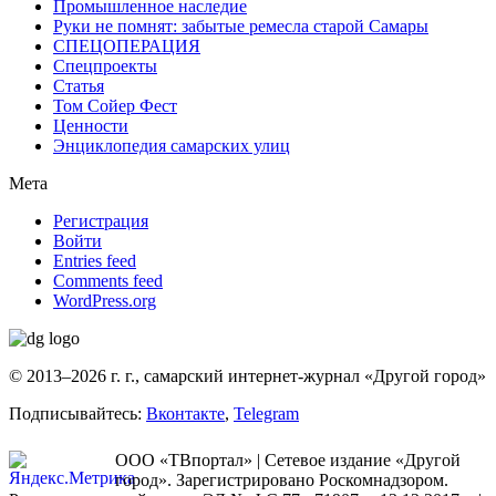
Промышленное наследие
Руки не помнят: забытые ремесла старой Самары
СПЕЦОПЕРАЦИЯ
Спецпроекты
Статья
Том Сойер Фест
Ценности
Энциклопедия самарских улиц
Мета
Регистрация
Войти
Entries feed
Comments feed
WordPress.org
© 2013–2026 г. г., самарский интернет-журнал «Другой город»
Подписывайтесь:
Вконтакте
,
Telegram
ООО «ТВпортал» | Сетевое издание «Другой
город». Зарегистрировано Роскомнадзором.