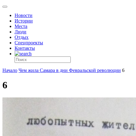
Новости
Истории
Места
Люди
Отдых
Спецпроекты
Контакты
Начало
Чем жила Самара в дни Февральской революции
6
6