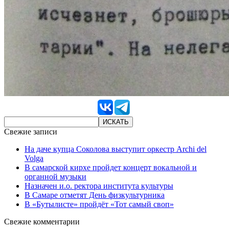
Свежие записи
На даче купца Соколова выступит оркестр Archi del
Volga
В самарской кирхе пройдет концерт вокальной и
органной музыки
Назначен и.о. ректора института культуры
В Самаре отметят День физкультурника
В «Бутылисте» пройдёт «Тот самый своп»
Свежие комментарии