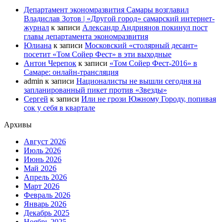
Департамент экономразвития Самары возглавил
Владислав Зотов | «Другой город» самарский интернет-
журнал
к записи
Александр Андриянов покинул пост
главы департамента экономразвития
Юлиана
к записи
Московский «столярный десант»
посетит «Том Сойер Фест» в эти выходные
Антон Черепок
к записи
«Том Сойер Фест-2016» в
Самаре: онлайн-трансляция
admin
к записи
Националисты не вышли сегодня на
запланированный пикет против «Звезды»
Сергей
к записи
Или не грози Южному Городу, попивая
сок у себя в квартале
Архивы
Август 2026
Июль 2026
Июнь 2026
Май 2026
Апрель 2026
Март 2026
Февраль 2026
Январь 2026
Декабрь 2025
Ноябрь 2025