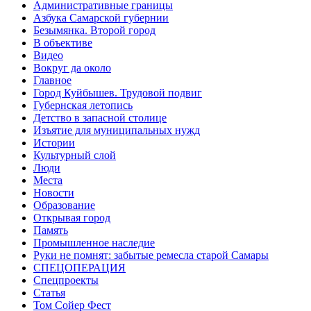
Административные границы
Азбука Самарской губернии
Безымянка. Второй город
В объективе
Видео
Вокруг да около
Главное
Город Куйбышев. Трудовой подвиг
Губернская летопись
Детство в запасной столице
Изъятие для муниципальных нужд
Истории
Культурный слой
Люди
Места
Новости
Образование
Открывая город
Память
Промышленное наследие
Руки не помнят: забытые ремесла старой Самары
СПЕЦОПЕРАЦИЯ
Спецпроекты
Статья
Том Сойер Фест