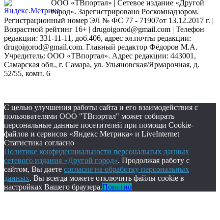
ООО «ТВпортал» | Сетевое издание «Другой
город». Зарегистрировано Роскомнадзором.
Регистрационный номер ЭЛ № ФС 77 - 71907от 13.12.2017 г. |
Возрастной рейтинг 16+ | drugoigorod@gmail.com
| Телефон
редакции: 331-11-11, доб.406, адрес эл.почты редакции:
drugoigorod@gmail.com. Главный редактор Фёдоров М.А.
Учредитель: ООО «ТВпортал». Адрес редакции: 443001,
Самарская обл., г. Самара, ул. Ульяновская/Ярмарочная, д.
52/55, комн. 6
С целью улучшения работы сайта и его взаимодействия с
пользователями ООО "ТВпортал" может собирать
персональные данные посетителей при помощи Cookie-
файлов и сервисов «Яндекс Метрика» и LiveInternet
Статистика согласно
Политике конфиденциальности персональных данных
сетевого издания «Другой город»
. Продолжая работу с
сайтом, Вы даете
согласие на обработку персональных
данных
. Вы всегда можете отключить файлы cookie в
настройках Вашего браузера.
Понятно