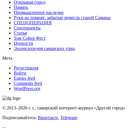
Открывая город
Память
Промышленное наследие
Руки не помнят: забытые ремесла старой Самары
СПЕЦОПЕРАЦИЯ
Спецпроекты
Статья
Том Сойер Фест
Ценности
Энциклопедия самарских улиц
Мета
Регистрация
Войти
Entries feed
Comments feed
WordPress.org
© 2013–2026 г. г., самарский интернет-журнал «Другой город»
Подписывайтесь:
Вконтакте
,
Telegram