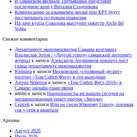
В самарском филиале Третьяковки представят
последнюю книгу Виталия Стадникова
Компенсацию за изымаемое жильё при КРТ будут
рассчитывать по новым правилам
На даче купца Соколова выступит оркестр Archi del
Volga
Свежие комментарии
Департамент экономразвития Самары возглавил
Владислав Зотов | «Другой город» самарский интернет-
журнал
к записи
Александр Андриянов покинул пост
главы департамента экономразвития
Юлиана
к записи
Московский «столярный десант»
посетит «Том Сойер Фест» в эти выходные
Антон Черепок
к записи
«Том Сойер Фест-2016» в
Самаре: онлайн-трансляция
admin
к записи
Националисты не вышли сегодня на
запланированный пикет против «Звезды»
Сергей
к записи
Или не грози Южному Городу, попивая
сок у себя в квартале
Архивы
Август 2026
Июль 2026