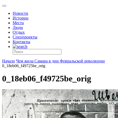
Новости
Истории
Места
Люди
Отдых
Спецпроекты
Контакты
Начало
Чем жила Самара в дни Февральской революции
0_18eb06_f49725be_orig
0_18eb06_f49725be_orig