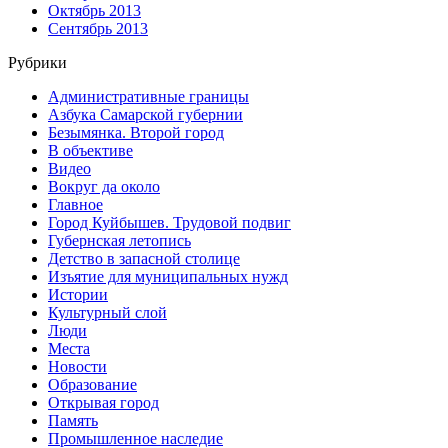
Октябрь 2013
Сентябрь 2013
Рубрики
Административные границы
Азбука Самарской губернии
Безымянка. Второй город
В объективе
Видео
Вокруг да около
Главное
Город Куйбышев. Трудовой подвиг
Губернская летопись
Детство в запасной столице
Изъятие для муниципальных нужд
Истории
Культурный слой
Люди
Места
Новости
Образование
Открывая город
Память
Промышленное наследие