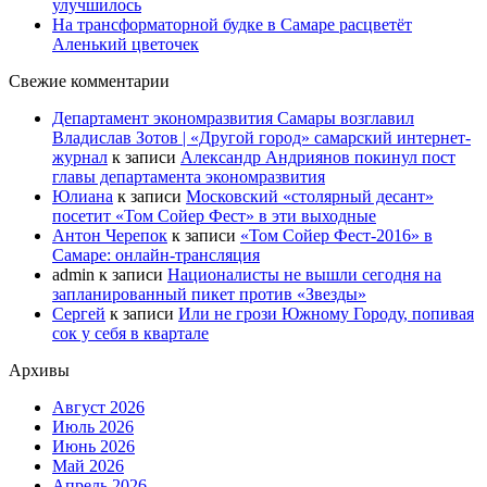
улучшилось
На трансформаторной будке в Самаре расцветёт
Аленький цветочек
Свежие комментарии
Департамент экономразвития Самары возглавил
Владислав Зотов | «Другой город» самарский интернет-
журнал
к записи
Александр Андриянов покинул пост
главы департамента экономразвития
Юлиана
к записи
Московский «столярный десант»
посетит «Том Сойер Фест» в эти выходные
Антон Черепок
к записи
«Том Сойер Фест-2016» в
Самаре: онлайн-трансляция
admin
к записи
Националисты не вышли сегодня на
запланированный пикет против «Звезды»
Сергей
к записи
Или не грози Южному Городу, попивая
сок у себя в квартале
Архивы
Август 2026
Июль 2026
Июнь 2026
Май 2026
Апрель 2026