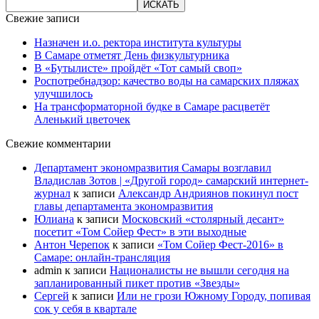
Свежие записи
Назначен и.о. ректора института культуры
В Самаре отметят День физкультурника
В «Бутылисте» пройдёт «Тот самый своп»
Роспотребнадзор: качество воды на самарских пляжах
улучшилось
На трансформаторной будке в Самаре расцветёт
Аленький цветочек
Свежие комментарии
Департамент экономразвития Самары возглавил
Владислав Зотов | «Другой город» самарский интернет-
журнал
к записи
Александр Андриянов покинул пост
главы департамента экономразвития
Юлиана
к записи
Московский «столярный десант»
посетит «Том Сойер Фест» в эти выходные
Антон Черепок
к записи
«Том Сойер Фест-2016» в
Самаре: онлайн-трансляция
admin
к записи
Националисты не вышли сегодня на
запланированный пикет против «Звезды»
Сергей
к записи
Или не грози Южному Городу, попивая
сок у себя в квартале