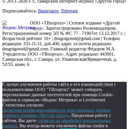
© 2013–2026 г. г., самарский интернет-журнал «Другой город»
Подписывайтесь:
Вконтакте
,
Telegram
ООО «ТВпортал» | Сетевое издание «Другой
город». Зарегистрировано Роскомнадзором.
Регистрационный номер ЭЛ № ФС 77 - 71907от 13.12.2017 г. |
Возрастной рейтинг 16+ | drugoigorod@gmail.com
| Телефон
редакции: 331-11-11, доб.406, адрес эл.почты редакции:
drugoigorod@gmail.com. Главный редактор Фёдоров М.А.
Учредитель: ООО «ТВпортал». Адрес редакции: 443001,
Самарская обл., г. Самара, ул. Ульяновская/Ярмарочная, д.
52/55, комн. 6
С целью улучшения работы сайта и его взаимодействия с
пользователями ООО "ТВпортал" может собирать
персональные данные посетителей при помощи Cookie-
файлов и сервисов «Яндекс Метрика» и LiveInternet
Статистика согласно
Политике конфиденциальности персональных данных
сетевого издания «Другой город»
. Продолжая работу с
сайтом, Вы даете
согласие на обработку персональных
данных
. Вы всегда можете отключить файлы cookie в