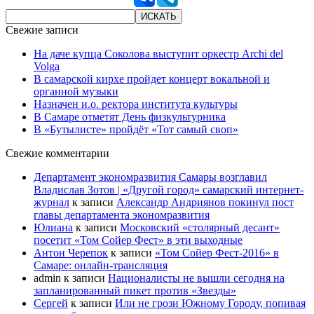
Свежие записи
На даче купца Соколова выступит оркестр Archi del
Volga
В самарской кирхе пройдет концерт вокальной и
органной музыки
Назначен и.о. ректора института культуры
В Самаре отметят День физкультурника
В «Бутылисте» пройдёт «Тот самый своп»
Свежие комментарии
Департамент экономразвития Самары возглавил
Владислав Зотов | «Другой город» самарский интернет-
журнал
к записи
Александр Андриянов покинул пост
главы департамента экономразвития
Юлиана
к записи
Московский «столярный десант»
посетит «Том Сойер Фест» в эти выходные
Антон Черепок
к записи
«Том Сойер Фест-2016» в
Самаре: онлайн-трансляция
admin
к записи
Националисты не вышли сегодня на
запланированный пикет против «Звезды»
Сергей
к записи
Или не грози Южному Городу, попивая