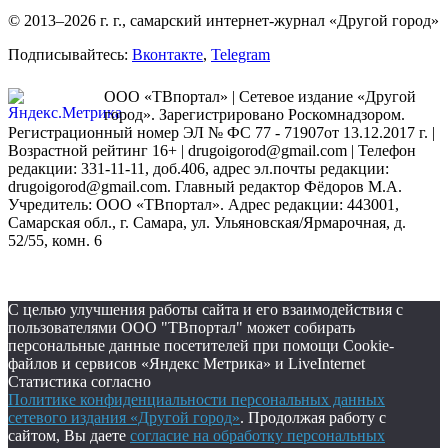
© 2013–2026 г. г., самарский интернет-журнал «Другой город»
Подписывайтесь:
Вконтакте
,
Telegram
ООО «ТВпортал» | Сетевое издание «Другой
город». Зарегистрировано Роскомнадзором.
Регистрационный номер ЭЛ № ФС 77 - 71907от 13.12.2017 г. |
Возрастной рейтинг 16+ | drugoigorod@gmail.com
| Телефон
редакции: 331-11-11, доб.406, адрес эл.почты редакции:
drugoigorod@gmail.com. Главный редактор Фёдоров М.А.
Учредитель: ООО «ТВпортал». Адрес редакции: 443001,
Самарская обл., г. Самара, ул. Ульяновская/Ярмарочная, д.
52/55, комн. 6
С целью улучшения работы сайта и его взаимодействия с
пользователями ООО "ТВпортал" может собирать
персональные данные посетителей при помощи Cookie-
файлов и сервисов «Яндекс Метрика» и LiveInternet
Статистика согласно
Политике конфиденциальности персональных данных
сетевого издания «Другой город»
. Продолжая работу с
сайтом, Вы даете
согласие на обработку персональных