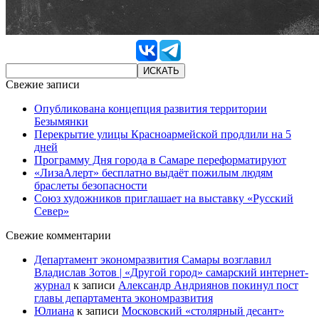
Свежие записи
Опубликована концепция развития территории
Безымянки
Перекрытие улицы Красноармейской продлили на 5
дней
Программу Дня города в Самаре переформатируют
«ЛизаАлерт» бесплатно выдаёт пожилым людям
браслеты безопасности
Союз художников приглашает на выставку «Русский
Север»
Свежие комментарии
Департамент экономразвития Самары возглавил
Владислав Зотов | «Другой город» самарский интернет-
журнал
к записи
Александр Андриянов покинул пост
главы департамента экономразвития
Юлиана
к записи
Московский «столярный десант»