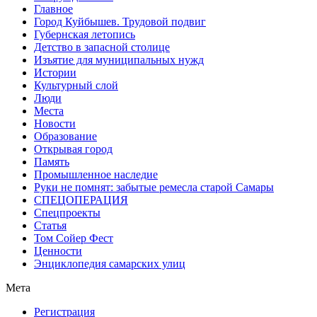
Главное
Город Куйбышев. Трудовой подвиг
Губернская летопись
Детство в запасной столице
Изъятие для муниципальных нужд
Истории
Культурный слой
Люди
Места
Новости
Образование
Открывая город
Память
Промышленное наследие
Руки не помнят: забытые ремесла старой Самары
СПЕЦОПЕРАЦИЯ
Спецпроекты
Статья
Том Сойер Фест
Ценности
Энциклопедия самарских улиц
Мета
Регистрация