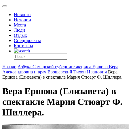
Новости
Истории
Места
Люди
Отдых
Спецпроекты
Контакты
Начало
Азбука Самарской губернии: актриса Ершова Вера
Александровна и врач Ерошевский Тихон Иванович
Вера
Ершова (Елизавета) в спектакле Мария Стюарт Ф. Шиллера.
Вера Ершова (Елизавета) в
спектакле Мария Стюарт Ф.
Шиллера.