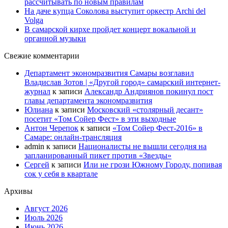
рассчитывать по новым правилам
На даче купца Соколова выступит оркестр Archi del
Volga
В самарской кирхе пройдет концерт вокальной и
органной музыки
Свежие комментарии
Департамент экономразвития Самары возглавил
Владислав Зотов | «Другой город» самарский интернет-
журнал
к записи
Александр Андриянов покинул пост
главы департамента экономразвития
Юлиана
к записи
Московский «столярный десант»
посетит «Том Сойер Фест» в эти выходные
Антон Черепок
к записи
«Том Сойер Фест-2016» в
Самаре: онлайн-трансляция
admin
к записи
Националисты не вышли сегодня на
запланированный пикет против «Звезды»
Сергей
к записи
Или не грози Южному Городу, попивая
сок у себя в квартале
Архивы
Август 2026
Июль 2026
Июнь 2026