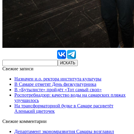
Свежие записи
Назначен и.о. ректора института культуры
В Самаре отметят День физкультурника
В «Бутылисте» пройдёт «Тот самый своп»
Роспотребнадзор: качество воды на самарских пляжах
улучшилось
На трансформаторной будке в Самаре расцветёт
Аленький цветочек
Свежие комментарии
Департамент экономразвития Самары возглавил