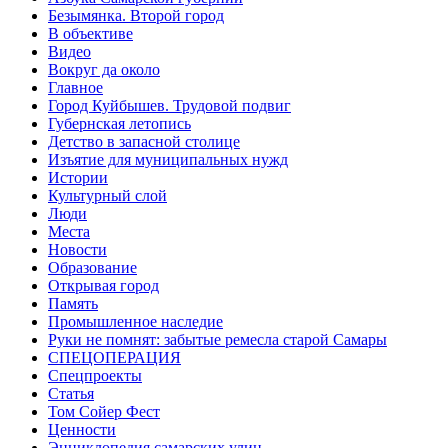
Безымянка. Второй город
В объективе
Видео
Вокруг да около
Главное
Город Куйбышев. Трудовой подвиг
Губернская летопись
Детство в запасной столице
Изъятие для муниципальных нужд
Истории
Культурный слой
Люди
Места
Новости
Образование
Открывая город
Память
Промышленное наследие
Руки не помнят: забытые ремесла старой Самары
СПЕЦОПЕРАЦИЯ
Спецпроекты
Статья
Том Сойер Фест
Ценности
Энциклопедия самарских улиц