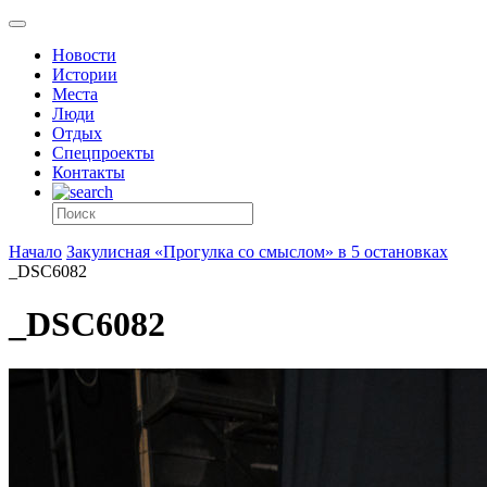
Новости
Истории
Места
Люди
Отдых
Спецпроекты
Контакты
Начало
Закулисная «Прогулка со смыслом» в 5 остановках
_DSC6082
_DSC6082