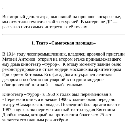
,
Всемирный день театра, выпавший на прошлое воскресенье,
мы отметили тематической экскурсией. В материале ДГ —
рассказ о пяти самых интересных её точках.
1. Театр «Самарская площадь»
В 1914 году лесопромышленник, владелец дровяной пристани
Матвей Антонов, открыл на втором этаже принадлежавшего
ему дома кинотеатр «Фурор». К этому моменту здание было
реконструировано в стиле модерн московским архитектором
Григорием Котовым. Его фасад богато украшен лепным
декором и особенно популярной в позднем модерне
облицовочной плиткой — «кабанчиком».
Кинотеатр «Фурор» в 1950-х годах был переименован в
«Первомайский», а в начале 1990-х здание было передано
театру «Самарская площадь». Последний был организован в
1987 году как экспериментальный театр-студия Евгением
Дробышевым, который на протяжении более чем 25 лет
является его главным режиссёром.