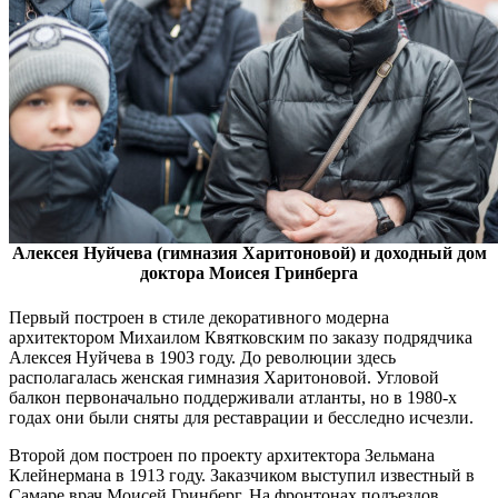
Алексея Нуйчева (гимназия Харитоновой) и доходный дом
доктора Моисея Гринберга
Первый построен в стиле декоративного модерна
архитектором Михаилом Квятковским по заказу подрядчика
Алексея Нуйчева в 1903 году. До революции здесь
располагалась женская гимназия Харитоновой. Угловой
балкон первоначально поддерживали атланты, но в 1980-х
годах они были сняты для реставрации и бесследно исчезли.
Второй дом построен по проекту архитектора Зельмана
Клейнермана в 1913 году. Заказчиком выступил известный в
Самаре врач Моисей Гринберг. На фронтонах подъездов