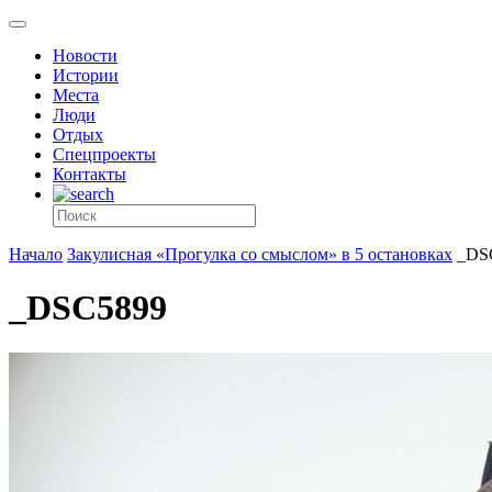
Новости
Истории
Места
Люди
Отдых
Спецпроекты
Контакты
Начало
Закулисная «Прогулка со смыслом» в 5 остановках
_DS
_DSC5899