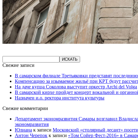
Свежие записи
В самарском филиале Третьяковки представят последнюю
Компенсацию за изымаемое жильё при КРТ будут рассчи
На даче купца Соколова выступит оркестр Archi del Volga
В самарской кирхе пройдет концерт вокальной и органн
Назначен и.о. ректора института культуры
Свежие комментарии
Департамент экономразвития Самары возглавил Владисла
экономразвития
Юлиана
к записи
Московский «столярный десант» посети
Антон Черепок
к записи
«Том Сойер Фест-2016» в Самар