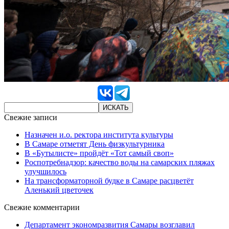
Свежие записи
Назначен и.о. ректора института культуры
В Самаре отметят День физкультурника
В «Бутылисте» пройдёт «Тот самый своп»
Роспотребнадзор: качество воды на самарских пляжах
улучшилось
На трансформаторной будке в Самаре расцветёт
Аленький цветочек
Свежие комментарии
Департамент экономразвития Самары возглавил