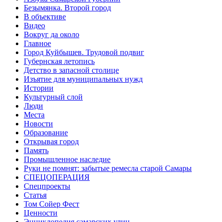
Безымянка. Второй город
В объективе
Видео
Вокруг да около
Главное
Город Куйбышев. Трудовой подвиг
Губернская летопись
Детство в запасной столице
Изъятие для муниципальных нужд
Истории
Культурный слой
Люди
Места
Новости
Образование
Открывая город
Память
Промышленное наследие
Руки не помнят: забытые ремесла старой Самары
СПЕЦОПЕРАЦИЯ
Спецпроекты
Статья
Том Сойер Фест
Ценности
Энциклопедия самарских улиц