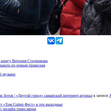
 книгу Виталия Стадникова
тывать по новым правилам
ой музыки
в Зотов | «Другой город» самарский интернет-журнал
к записи
А
т «Том Сойер Фест» в эти выходные
е: онлайн-трансляция