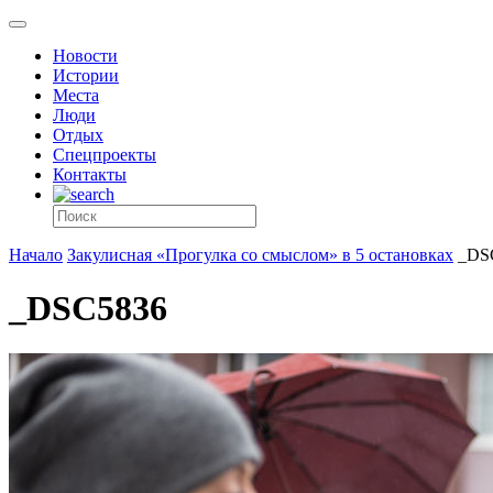
Новости
Истории
Места
Люди
Отдых
Спецпроекты
Контакты
Начало
Закулисная «Прогулка со смыслом» в 5 остановках
_DS
_DSC5836