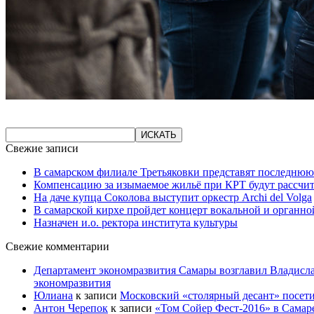
Свежие записи
В самарском филиале Третьяковки представят последнюю
Компенсацию за изымаемое жильё при КРТ будут рассчи
На даче купца Соколова выступит оркестр Archi del Volga
В самарской кирхе пройдет концерт вокальной и органн
Назначен и.о. ректора института культуры
Свежие комментарии
Департамент экономразвития Самары возглавил Владисла
экономразвития
Юлиана
к записи
Московский «столярный десант» посети
Антон Черепок
к записи
«Том Сойер Фест-2016» в Самар