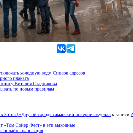
 отключать холодную воду. Список адресов
рного плаката
 книгу Виталия Стадникова
тывать по новым правилам
в Зотов | «Другой город» самарский интернет-журнал
к записи
А
т «Том Сойер Фест» в эти выходные
е: онлайн-трансляция