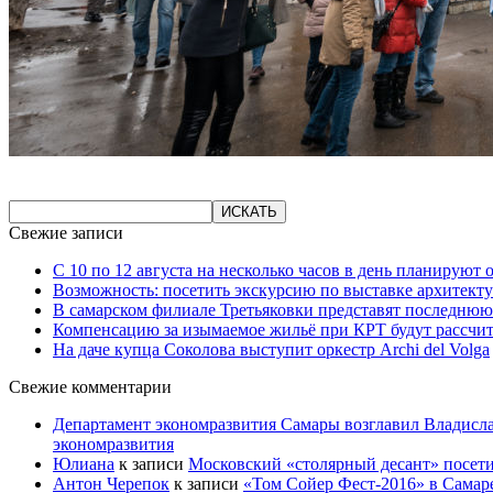
Свежие записи
С 10 по 12 августа на несколько часов в день планируют
Возможность: посетить экскурсию по выставке архитекту
В самарском филиале Третьяковки представят последнюю
Компенсацию за изымаемое жильё при КРТ будут рассчи
На даче купца Соколова выступит оркестр Archi del Volga
Свежие комментарии
Департамент экономразвития Самары возглавил Владисла
экономразвития
Юлиана
к записи
Московский «столярный десант» посети
Антон Черепок
к записи
«Том Сойер Фест-2016» в Самар