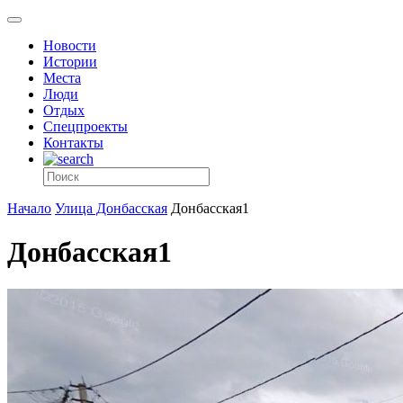
Новости
Истории
Места
Люди
Отдых
Спецпроекты
Контакты
Начало
Улица Донбасская
Донбасская1
Донбасская1