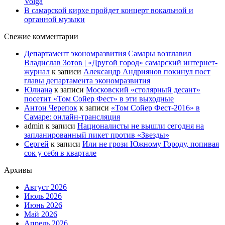
Volga
В самарской кирхе пройдет концерт вокальной и
органной музыки
Свежие комментарии
Департамент экономразвития Самары возглавил
Владислав Зотов | «Другой город» самарский интернет-
журнал
к записи
Александр Андриянов покинул пост
главы департамента экономразвития
Юлиана
к записи
Московский «столярный десант»
посетит «Том Сойер Фест» в эти выходные
Антон Черепок
к записи
«Том Сойер Фест-2016» в
Самаре: онлайн-трансляция
admin
к записи
Националисты не вышли сегодня на
запланированный пикет против «Звезды»
Сергей
к записи
Или не грози Южному Городу, попивая
сок у себя в квартале
Архивы
Август 2026
Июль 2026
Июнь 2026
Май 2026
Апрель 2026