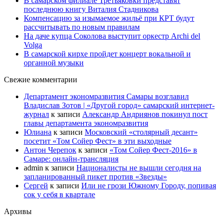
В самарском филиале Третьяковки представят
последнюю книгу Виталия Стадникова
Компенсацию за изымаемое жильё при КРТ будут
рассчитывать по новым правилам
На даче купца Соколова выступит оркестр Archi del
Volga
В самарской кирхе пройдет концерт вокальной и
органной музыки
Свежие комментарии
Департамент экономразвития Самары возглавил
Владислав Зотов | «Другой город» самарский интернет-
журнал
к записи
Александр Андриянов покинул пост
главы департамента экономразвития
Юлиана
к записи
Московский «столярный десант»
посетит «Том Сойер Фест» в эти выходные
Антон Черепок
к записи
«Том Сойер Фест-2016» в
Самаре: онлайн-трансляция
admin
к записи
Националисты не вышли сегодня на
запланированный пикет против «Звезды»
Сергей
к записи
Или не грози Южному Городу, попивая
сок у себя в квартале
Архивы