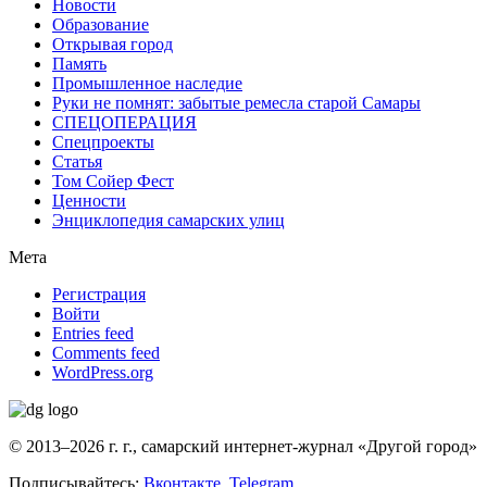
Новости
Образование
Открывая город
Память
Промышленное наследие
Руки не помнят: забытые ремесла старой Самары
СПЕЦОПЕРАЦИЯ
Спецпроекты
Статья
Том Сойер Фест
Ценности
Энциклопедия самарских улиц
Мета
Регистрация
Войти
Entries feed
Comments feed
WordPress.org
© 2013–2026 г. г., самарский интернет-журнал «Другой город»
Подписывайтесь:
Вконтакте
,
Telegram