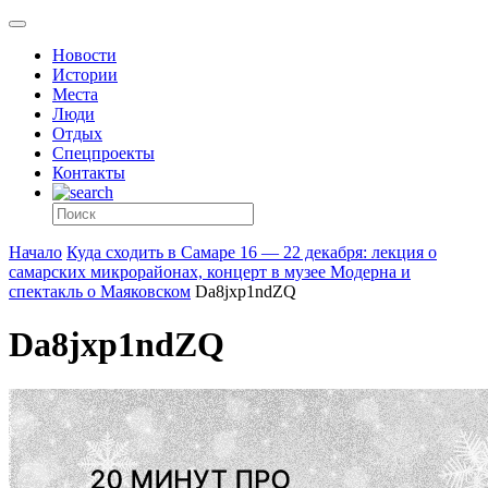
Новости
Истории
Места
Люди
Отдых
Спецпроекты
Контакты
Начало
Куда сходить в Самаре 16 — 22 декабря: лекция о
самарских микрорайонах, концерт в музее Модерна и
спектакль о Маяковском
Da8jxp1ndZQ
Da8jxp1ndZQ