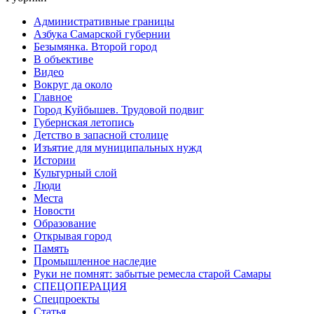
Административные границы
Азбука Самарской губернии
Безымянка. Второй город
В объективе
Видео
Вокруг да около
Главное
Город Куйбышев. Трудовой подвиг
Губернская летопись
Детство в запасной столице
Изъятие для муниципальных нужд
Истории
Культурный слой
Люди
Места
Новости
Образование
Открывая город
Память
Промышленное наследие
Руки не помнят: забытые ремесла старой Самары
СПЕЦОПЕРАЦИЯ
Спецпроекты
Статья