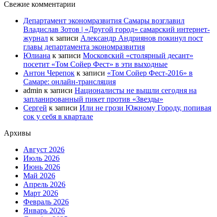
Свежие комментарии
Департамент экономразвития Самары возглавил
Владислав Зотов | «Другой город» самарский интернет-
журнал
к записи
Александр Андриянов покинул пост
главы департамента экономразвития
Юлиана
к записи
Московский «столярный десант»
посетит «Том Сойер Фест» в эти выходные
Антон Черепок
к записи
«Том Сойер Фест-2016» в
Самаре: онлайн-трансляция
admin
к записи
Националисты не вышли сегодня на
запланированный пикет против «Звезды»
Сергей
к записи
Или не грози Южному Городу, попивая
сок у себя в квартале
Архивы
Август 2026
Июль 2026
Июнь 2026
Май 2026
Апрель 2026
Март 2026
Февраль 2026
Январь 2026