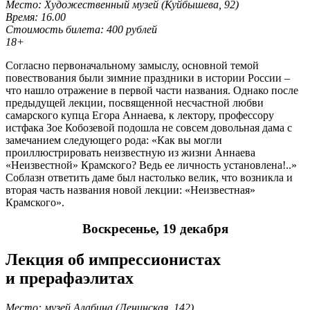
Место: Художественный музей (Куйбышева, 92)
Время: 16.00
Стоимость билета: 400 рублей
18+
Согласно первоначальному замыслу, основной темой
повествования были зимние праздники в истории России –
что нашло отражение в первой части названия. Однако после
предыдущей лекции, посвященной несчастной любви
самарского купца Егора Аннаева, к лектору, профессору
истфака Зое Кобозевой подошла не совсем довольная дама с
замечанием следующего рода: «Как вы могли
проиллюстрировать неизвестную из жизни Аннаева
«Неизвестной» Крамского? Ведь ее личность установлена!..»
Соблазн ответить даме был настолько велик, что возникла и
вторая часть названия новой лекции: «Неизвестная»
Крамского».
Воскресенье, 19 декабря
Лекция об импрессионистах
и
прерафаэлитах
Место: музей Алабина (Ленинская, 142)