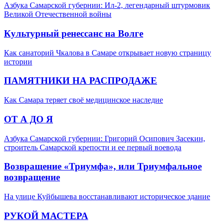
Азбука Самарской губернии: Ил-2, легендарный штурмовик
Великой Отечественной войны
Культурный ренессанс на Волге
Как санаторий Чкалова в Самаре открывает новую страницу
истории
ПАМЯТНИКИ НА РАСПРОДАЖЕ
Как Самара теряет своё медицинское наследие
ОТ А ДО Я
Азбука Самарской губернии: Григорий Осипович Засекин,
строитель Самарской крепости и ее первый воевода
Возвращение «Триумфа», или Триумфальное
возвращение
На улице Куйбышева восстанавливают историческое здание
РУКОЙ МАСТЕРА