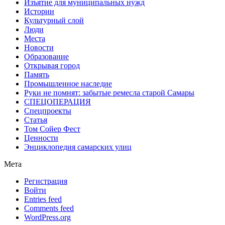
Изъятие для муниципальных нужд
Истории
Культурный слой
Люди
Места
Новости
Образование
Открывая город
Память
Промышленное наследие
Руки не помнят: забытые ремесла старой Самары
СПЕЦОПЕРАЦИЯ
Спецпроекты
Статья
Том Сойер Фест
Ценности
Энциклопедия самарских улиц
Мета
Регистрация
Войти
Entries feed
Comments feed
WordPress.org