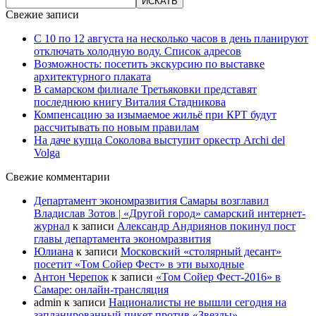
Свежие записи
С 10 по 12 августа на несколько часов в день планируют
отключать холодную воду. Список адресов
Возможность: посетить экскурсию по выставке
архитектурного плаката
В самарском филиале Третьяковки представят
последнюю книгу Виталия Стадникова
Компенсацию за изымаемое жильё при КРТ будут
рассчитывать по новым правилам
На даче купца Соколова выступит оркестр Archi del
Volga
Свежие комментарии
Департамент экономразвития Самары возглавил
Владислав Зотов | «Другой город» самарский интернет-
журнал
к записи
Александр Андриянов покинул пост
главы департамента экономразвития
Юлиана
к записи
Московский «столярный десант»
посетит «Том Сойер Фест» в эти выходные
Антон Черепок
к записи
«Том Сойер Фест-2016» в
Самаре: онлайн-трансляция
admin
к записи
Националисты не вышли сегодня на
запланированный пикет против «Звезды»