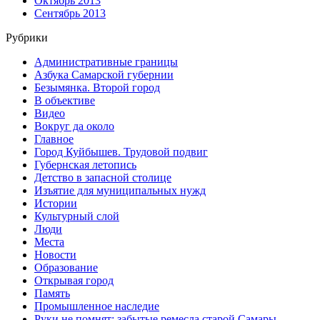
Октябрь 2013
Сентябрь 2013
Рубрики
Административные границы
Азбука Самарской губернии
Безымянка. Второй город
В объективе
Видео
Вокруг да около
Главное
Город Куйбышев. Трудовой подвиг
Губернская летопись
Детство в запасной столице
Изъятие для муниципальных нужд
Истории
Культурный слой
Люди
Места
Новости
Образование
Открывая город
Память
Промышленное наследие
Руки не помнят: забытые ремесла старой Самары