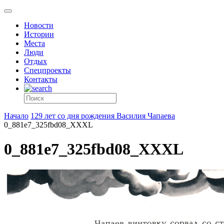
Новости
Истории
Места
Люди
Отдых
Спецпроекты
Контакты
Начало
129 лет со дня рождения Василия Чапаева
0_881e7_325fbd08_XXXL
0_881e7_325fbd08_XXXL