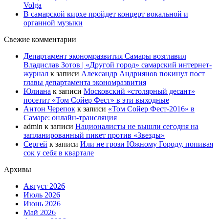
Volga
В самарской кирхе пройдет концерт вокальной и
органной музыки
Свежие комментарии
Департамент экономразвития Самары возглавил
Владислав Зотов | «Другой город» самарский интернет-
журнал
к записи
Александр Андриянов покинул пост
главы департамента экономразвития
Юлиана
к записи
Московский «столярный десант»
посетит «Том Сойер Фест» в эти выходные
Антон Черепок
к записи
«Том Сойер Фест-2016» в
Самаре: онлайн-трансляция
admin
к записи
Националисты не вышли сегодня на
запланированный пикет против «Звезды»
Сергей
к записи
Или не грози Южному Городу, попивая
сок у себя в квартале
Архивы
Август 2026
Июль 2026
Июнь 2026
Май 2026