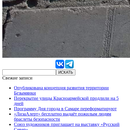
Свежие записи
Опубликована концепция развития территории
Безымянки
Перекрытие улицы Красноармейской продлили на 5
дней
Программу Дня города в Самаре переформатируют
«ЛизаАлерт» бесплатно выдаёт пожилым людям
браслеты безопасности
Союз художников приглашает на выставку «Русский
Север»