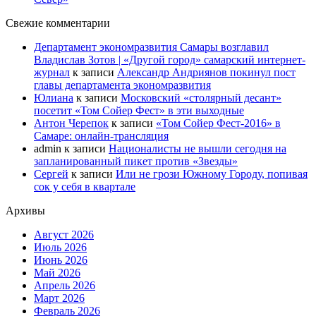
Свежие комментарии
Департамент экономразвития Самары возглавил
Владислав Зотов | «Другой город» самарский интернет-
журнал
к записи
Александр Андриянов покинул пост
главы департамента экономразвития
Юлиана
к записи
Московский «столярный десант»
посетит «Том Сойер Фест» в эти выходные
Антон Черепок
к записи
«Том Сойер Фест-2016» в
Самаре: онлайн-трансляция
admin
к записи
Националисты не вышли сегодня на
запланированный пикет против «Звезды»
Сергей
к записи
Или не грози Южному Городу, попивая
сок у себя в квартале
Архивы
Август 2026
Июль 2026
Июнь 2026
Май 2026
Апрель 2026
Март 2026
Февраль 2026