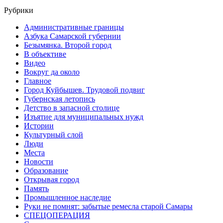
Рубрики
Административные границы
Азбука Самарской губернии
Безымянка. Второй город
В объективе
Видео
Вокруг да около
Главное
Город Куйбышев. Трудовой подвиг
Губернская летопись
Детство в запасной столице
Изъятие для муниципальных нужд
Истории
Культурный слой
Люди
Места
Новости
Образование
Открывая город
Память
Промышленное наследие
Руки не помнят: забытые ремесла старой Самары
СПЕЦОПЕРАЦИЯ