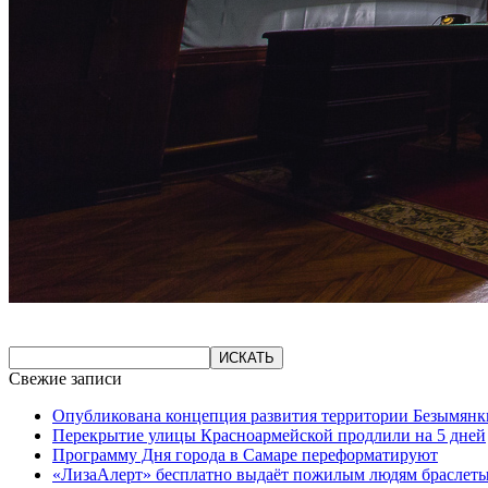
Свежие записи
Опубликована концепция развития территории Безымянк
Перекрытие улицы Красноармейской продлили на 5 дней
Программу Дня города в Самаре переформатируют
«ЛизаАлерт» бесплатно выдаёт пожилым людям браслеты