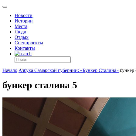
Новости
Истории
Места
Люди
Отдых
Спецпроекты
Контакты
Начало
Азбука Самарской губернии: «Бункер Сталина»
бункер 
бункер сталина 5