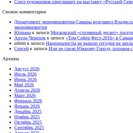
Союз художников приглашает на выставку «Русский Сев
Свежие комментарии
Департамент экономразвития Самары возглавил Владисла
экономразвития
Юлиана
к записи
Московский «столярный десант» посети
Антон Черепок
к записи
«Том Сойер Фест-2016» в Самар
admin
к записи
Националисты не вышли сегодня на запл
Сергей
к записи
Или не грози Южному Городу, попивая со
Архивы
Август 2026
Июль 2026
Июнь 2026
Май 2026
Апрель 2026
Март 2026
Февраль 2026
Январь 2026
Декабрь 2025
Ноябрь 2025
Октябрь 2025
Сентябрь 2025
Август 2025