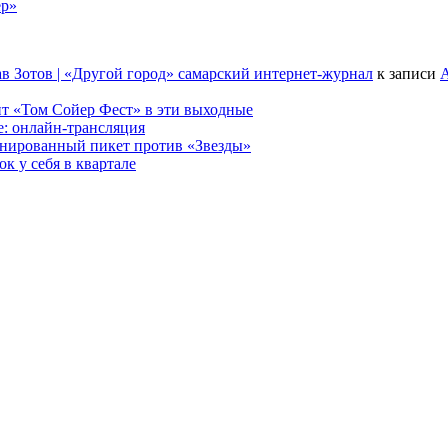
ер»
в Зотов | «Другой город» самарский интернет-журнал
к записи
А
т «Том Сойер Фест» в эти выходные
е: онлайн-трансляция
анированный пикет против «Звезды»
к у себя в квартале