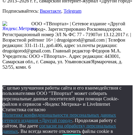
© 2013–2026 г. г., самарский интернет-журнал «Другой город»
Подписывайтесь:
Вконтакте
,
Telegram
ООО «ТВпортал» | Сетевое издание «Другой
город». Зарегистрировано Роскомнадзором.
Регистрационный номер ЭЛ № ФС 77 - 71907от 13.12.2017 г. |
Возрастной рейтинг 16+ | drugoigorod@gmail.com
| Телефон
редакции: 331-11-11, доб.406, адрес эл.почты редакции:
drugoigorod@gmail.com. Главный редактор Фёдоров М.А.
Учредитель: ООО «ТВпортал». Адрес редакции: 443001,
Самарская обл., г. Самара, ул. Ульяновская/Ярмарочная, д.
52/55, комн. 6
С целью улучшения работы сайта и его взаимодействия с
пользователями ООО "ТВпортал" может собирать
персональные данные посетителей при помощи Cookie-
файлов и сервисов «Яндекс Метрика» и LiveInternet
Статистика согласно
Политике конфиденциальности персональных данных
сетевого издания «Другой город»
. Продолжая работу с
сайтом, Вы даете
согласие на обработку персональных
данных
. Вы всегда можете отключить файлы cookie в