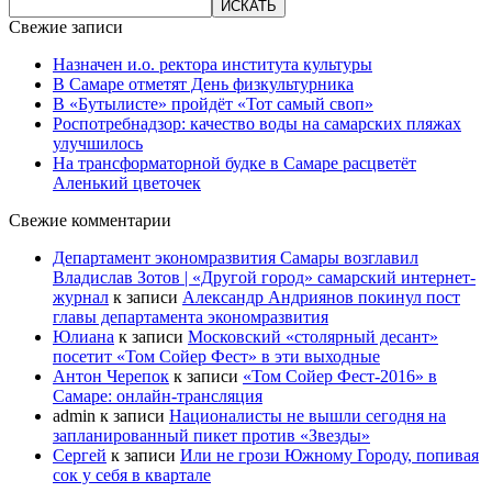
Свежие записи
Назначен и.о. ректора института культуры
В Самаре отметят День физкультурника
В «Бутылисте» пройдёт «Тот самый своп»
Роспотребнадзор: качество воды на самарских пляжах
улучшилось
На трансформаторной будке в Самаре расцветёт
Аленький цветочек
Свежие комментарии
Департамент экономразвития Самары возглавил
Владислав Зотов | «Другой город» самарский интернет-
журнал
к записи
Александр Андриянов покинул пост
главы департамента экономразвития
Юлиана
к записи
Московский «столярный десант»
посетит «Том Сойер Фест» в эти выходные
Антон Черепок
к записи
«Том Сойер Фест-2016» в
Самаре: онлайн-трансляция
admin
к записи
Националисты не вышли сегодня на
запланированный пикет против «Звезды»
Сергей
к записи
Или не грози Южному Городу, попивая
сок у себя в квартале