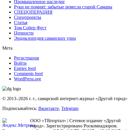
Промышленное наследие
Руки не помнят: забытые ремесла старой Самары
СПЕЦОПЕРАЦИЯ
Спецпроекты
Статья
Том Сойер Фест
Ценности
Энциклопедия самарских улиц
Мета
Регистрация
Войти
Entries feed
Comments feed
WordPress.org
© 2013–2026 г. г., самарский интернет-журнал «Другой город»
Подписывайтесь:
Вконтакте
,
Telegram
ООО «ТВпортал» | Сетевое издание «Другой
город». Зарегистрировано Роскомнадзором.