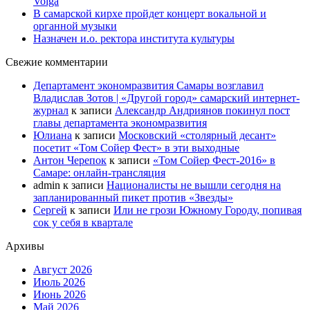
Volga
В самарской кирхе пройдет концерт вокальной и
органной музыки
Назначен и.о. ректора института культуры
Свежие комментарии
Департамент экономразвития Самары возглавил
Владислав Зотов | «Другой город» самарский интернет-
журнал
к записи
Александр Андриянов покинул пост
главы департамента экономразвития
Юлиана
к записи
Московский «столярный десант»
посетит «Том Сойер Фест» в эти выходные
Антон Черепок
к записи
«Том Сойер Фест-2016» в
Самаре: онлайн-трансляция
admin
к записи
Националисты не вышли сегодня на
запланированный пикет против «Звезды»
Сергей
к записи
Или не грози Южному Городу, попивая
сок у себя в квартале
Архивы
Август 2026
Июль 2026
Июнь 2026
Май 2026