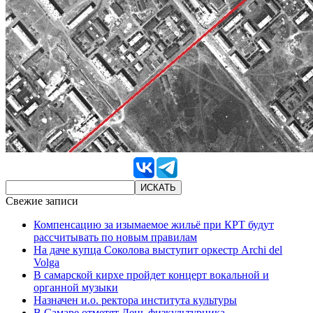
Свежие записи
Компенсацию за изымаемое жильё при КРТ будут
рассчитывать по новым правилам
На даче купца Соколова выступит оркестр Archi del
Volga
В самарской кирхе пройдет концерт вокальной и
органной музыки
Назначен и.о. ректора института культуры
В Самаре отметят День физкультурника