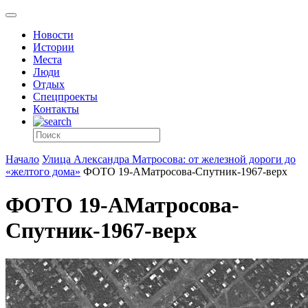
Новости
Истории
Места
Люди
Отдых
Спецпроекты
Контакты
Начало
Улица Александра Матросова: от железной дороги до
«желтого дома»
ФОТО 19-АМатросова-Спутник-1967-верх
ФОТО 19-АМатросова-
Спутник-1967-верх