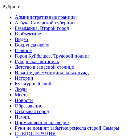
Рубрики
Административные границы
Азбука Самарской губернии
Безымянка. Второй город
В объективе
Видео
Вокруг да около
Главное
Город Куйбышев. Трудовой подвиг
Губернская летопись
Детство в запасной столице
Изъятие для муниципальных нужд
Истории
Культурный слой
Люди
Места
Новости
Образование
Открывая город
Память
Промышленное наследие
Руки не помнят: забытые ремесла старой Самары
СПЕЦОПЕРАЦИЯ