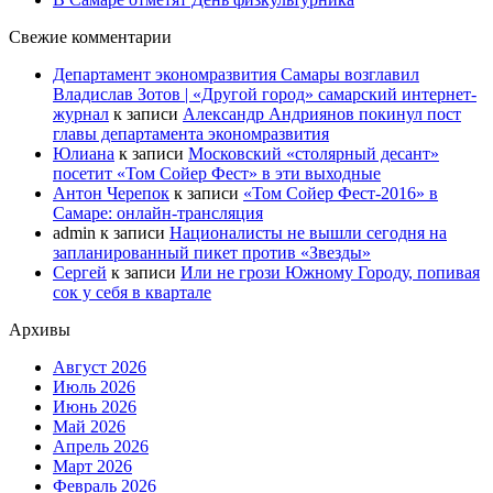
Свежие комментарии
Департамент экономразвития Самары возглавил
Владислав Зотов | «Другой город» самарский интернет-
журнал
к записи
Александр Андриянов покинул пост
главы департамента экономразвития
Юлиана
к записи
Московский «столярный десант»
посетит «Том Сойер Фест» в эти выходные
Антон Черепок
к записи
«Том Сойер Фест-2016» в
Самаре: онлайн-трансляция
admin
к записи
Националисты не вышли сегодня на
запланированный пикет против «Звезды»
Сергей
к записи
Или не грози Южному Городу, попивая
сок у себя в квартале
Архивы
Август 2026
Июль 2026
Июнь 2026
Май 2026
Апрель 2026
Март 2026
Февраль 2026