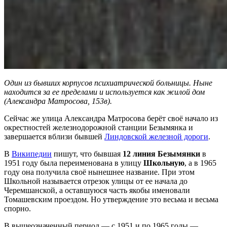
Один из бывших корпусов психиатрической больницы. Ныне
находится за ее пределами и используется как жилой дом
(Александра Матросова, 153в).
Сейчас же улица Александра Матросова берёт своё начало из
окрестностей железнодорожной станции Безымянка и
завершается вблизи бывшей
Линдовской железной дороги
.
В
Википедии
пишут, что бывшая
12 линия Безымянки
в
1951 году была переименована в улицу
Школьную
, а в 1965
году она получила своё нынешнее название. При этом
Школьной называется отрезок улицы от ее начала до
Черемшанской, а оставшуюся часть якобы именовали
Томашевским проездом. Но утверждение это весьма и весьма
спорно.
В вышеозначенный период — с 1951 и по 1965 годы —