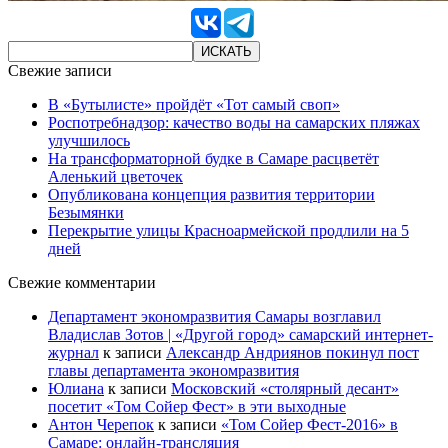
Свежие записи
В «Бутылисте» пройдёт «Тот самый своп»
Роспотребнадзор: качество воды на самарских пляжах
улучшилось
На трансформаторной будке в Самаре расцветёт
Аленький цветочек
Опубликована концепция развития территории
Безымянки
Перекрытие улицы Красноармейской продлили на 5
дней
Свежие комментарии
Департамент экономразвития Самары возглавил
Владислав Зотов | «Другой город» самарский интернет-
журнал
к записи
Александр Андриянов покинул пост
главы департамента экономразвития
Юлиана
к записи
Московский «столярный десант»
посетит «Том Сойер Фест» в эти выходные
Антон Черепок
к записи
«Том Сойер Фест-2016» в
Самаре: онлайн-трансляция