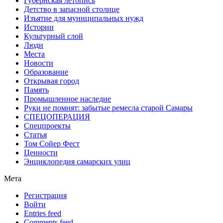
Губернская летопись
Детство в запасной столице
Изъятие для муниципальных нужд
Истории
Культурный слой
Люди
Места
Новости
Образование
Открывая город
Память
Промышленное наследие
Руки не помнят: забытые ремесла старой Самары
СПЕЦОПЕРАЦИЯ
Спецпроекты
Статья
Том Сойер Фест
Ценности
Энциклопедия самарских улиц
Мета
Регистрация
Войти
Entries feed
Comments feed