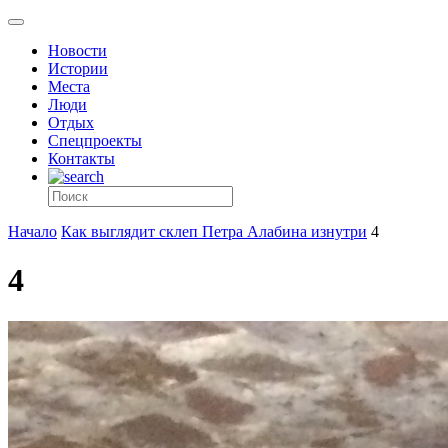
Новости
Истории
Места
Люди
Отдых
Спецпроекты
Контакты
Начало
Как выглядит склеп Петра Алабина изнутри
4
4