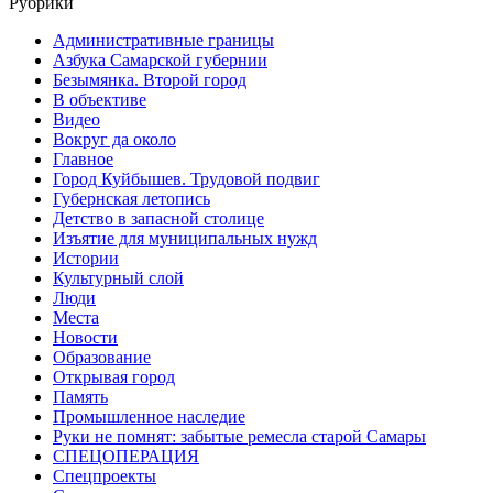
Рубрики
Административные границы
Азбука Самарской губернии
Безымянка. Второй город
В объективе
Видео
Вокруг да около
Главное
Город Куйбышев. Трудовой подвиг
Губернская летопись
Детство в запасной столице
Изъятие для муниципальных нужд
Истории
Культурный слой
Люди
Места
Новости
Образование
Открывая город
Память
Промышленное наследие
Руки не помнят: забытые ремесла старой Самары
СПЕЦОПЕРАЦИЯ
Спецпроекты