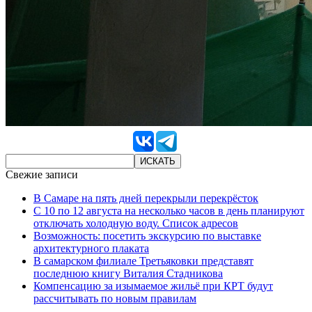
Свежие записи
В Самаре на пять дней перекрыли перекрёсток
С 10 по 12 августа на несколько часов в день планируют
отключать холодную воду. Список адресов
Возможность: посетить экскурсию по выставке
архитектурного плаката
В самарском филиале Третьяковки представят
последнюю книгу Виталия Стадникова
Компенсацию за изымаемое жильё при КРТ будут
рассчитывать по новым правилам