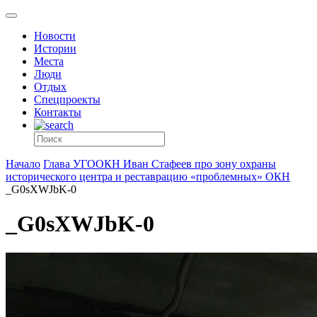
Новости
Истории
Места
Люди
Отдых
Спецпроекты
Контакты
Начало
Глава УГООКН Иван Стафеев про зону охраны
исторического центра и реставрацию «проблемных» ОКН
_G0sXWJbK-0
_G0sXWJbK-0