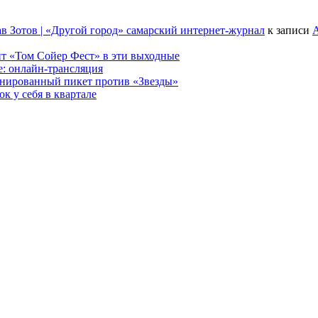
в Зотов | «Другой город» самарский интернет-журнал
к записи
А
т «Том Сойер Фест» в эти выходные
е: онлайн-трансляция
анированный пикет против «Звезды»
к у себя в квартале