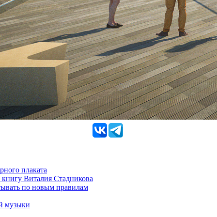
рного плаката
 книгу Виталия Стадникова
тывать по новым правилам
ой музыки