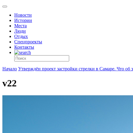
Новости
Истории
Места
Люди
Отдых
Спецпроекты
Контакты
Начало
Утверждён проект застройки стрелки в Самаре. Что об 
v22