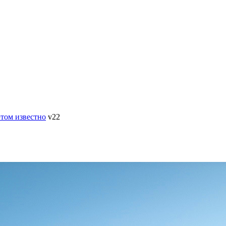
этом известно
v22