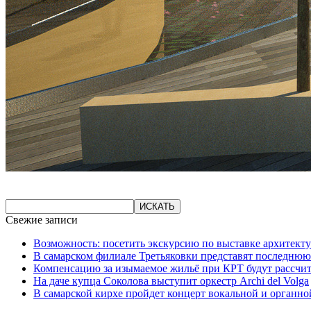
Свежие записи
Возможность: посетить экскурсию по выставке архитекту
В самарском филиале Третьяковки представят последнюю
Компенсацию за изымаемое жильё при КРТ будут рассчи
На даче купца Соколова выступит оркестр Archi del Volga
В самарской кирхе пройдет концерт вокальной и органн