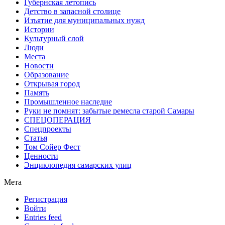
Губернская летопись
Детство в запасной столице
Изъятие для муниципальных нужд
Истории
Культурный слой
Люди
Места
Новости
Образование
Открывая город
Память
Промышленное наследие
Руки не помнят: забытые ремесла старой Самары
СПЕЦОПЕРАЦИЯ
Спецпроекты
Статья
Том Сойер Фест
Ценности
Энциклопедия самарских улиц
Мета
Регистрация
Войти
Entries feed