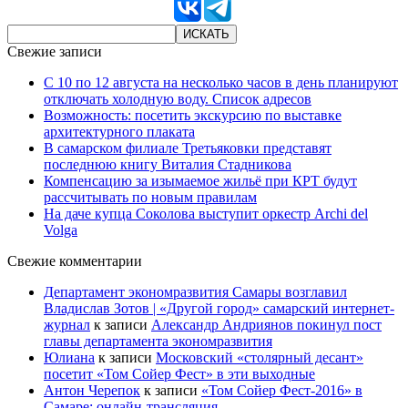
Свежие записи
С 10 по 12 августа на несколько часов в день планируют
отключать холодную воду. Список адресов
Возможность: посетить экскурсию по выставке
архитектурного плаката
В самарском филиале Третьяковки представят
последнюю книгу Виталия Стадникова
Компенсацию за изымаемое жильё при КРТ будут
рассчитывать по новым правилам
На даче купца Соколова выступит оркестр Archi del
Volga
Свежие комментарии
Департамент экономразвития Самары возглавил
Владислав Зотов | «Другой город» самарский интернет-
журнал
к записи
Александр Андриянов покинул пост
главы департамента экономразвития
Юлиана
к записи
Московский «столярный десант»
посетит «Том Сойер Фест» в эти выходные
Антон Черепок
к записи
«Том Сойер Фест-2016» в
Самаре: онлайн-трансляция