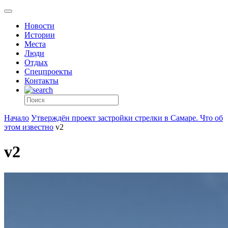
Новости
Истории
Места
Люди
Отдых
Спецпроекты
Контакты
Начало
Утверждён проект застройки стрелки в Самаре. Что об
этом известно
v2
v2