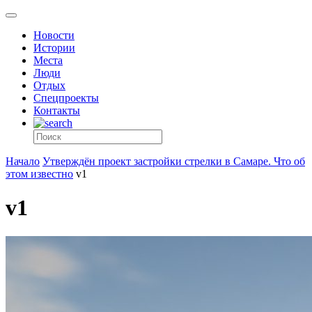
Новости
Истории
Места
Люди
Отдых
Спецпроекты
Контакты
Начало
Утверждён проект застройки стрелки в Самаре. Что об
этом известно
v1
v1