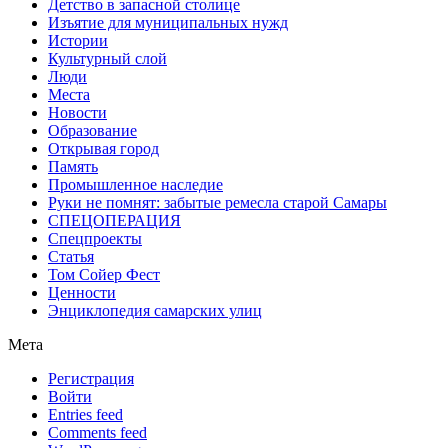
Детство в запасной столице
Изъятие для муниципальных нужд
Истории
Культурный слой
Люди
Места
Новости
Образование
Открывая город
Память
Промышленное наследие
Руки не помнят: забытые ремесла старой Самары
СПЕЦОПЕРАЦИЯ
Спецпроекты
Статья
Том Сойер Фест
Ценности
Энциклопедия самарских улиц
Мета
Регистрация
Войти
Entries feed
Comments feed