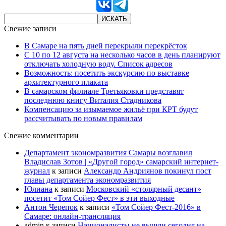
Свежие записи
В Самаре на пять дней перекрыли перекрёсток
С 10 по 12 августа на несколько часов в день планируют
отключать холодную воду. Список адресов
Возможность: посетить экскурсию по выставке
архитектурного плаката
В самарском филиале Третьяковки представят
последнюю книгу Виталия Стадникова
Компенсацию за изымаемое жильё при КРТ будут
рассчитывать по новым правилам
Свежие комментарии
Департамент экономразвития Самары возглавил
Владислав Зотов | «Другой город» самарский интернет-
журнал
к записи
Александр Андриянов покинул пост
главы департамента экономразвития
Юлиана
к записи
Московский «столярный десант»
посетит «Том Сойер Фест» в эти выходные
Антон Черепок
к записи
«Том Сойер Фест-2016» в
Самаре: онлайн-трансляция
admin
к записи
Националисты не вышли сегодня на