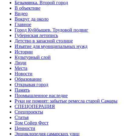
Безымянка. Второй город
В объективе
Видео
Вокруг да около
Главное
Город Куйбышев. Трудовой подвиг
Губернская летопись
Детство в запасной столице
Изъятие для муниципальных нужд
Истории
Культурный слой
Люди
Места
Новости
Образование
Открывая город
Память
Промышленное наследие
Руки не помнят: забытые ремесла старой Самары
СПЕЦОПЕРАЦИЯ
Спецпроекты
Статья
Том Сойер Фест
Ценности
Энциклопедия самарских улиц